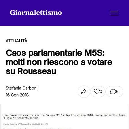
ATTUALITÀ
Caos parlamentarie M5S:
molti non riescono a votare
Tutti gli articoli
su Rousseau
Chi siamo
Stefania Carboni
0
0
16 Gen 2018
Contatti