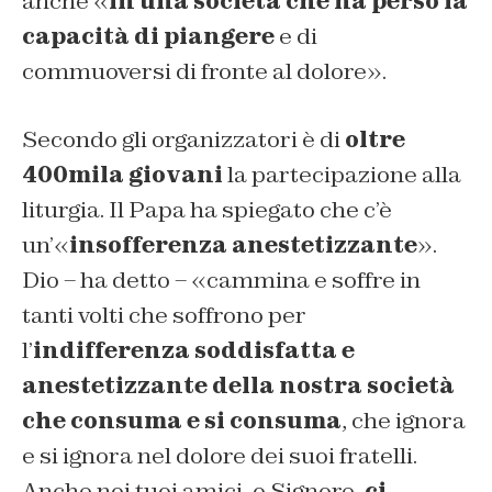
anche «
in una società che ha perso la
capacità di piangere
e di
commuoversi di fronte al dolore
».
Secondo gli organizzatori è di
oltre
400mila giovani
la partecipazione alla
liturgia. Il Papa ha spiegato che c’è
un’«
insofferenza anestetizzante
».
Dio – ha detto – «
cammina e soffre in
tanti volti che soffrono per
l’
indifferenza soddisfatta e
anestetizzante della nostra società
che consuma e si consuma
, che ignora
e si ignora nel dolore dei suoi fratelli.
Anche noi tuoi amici, o Signore,
ci