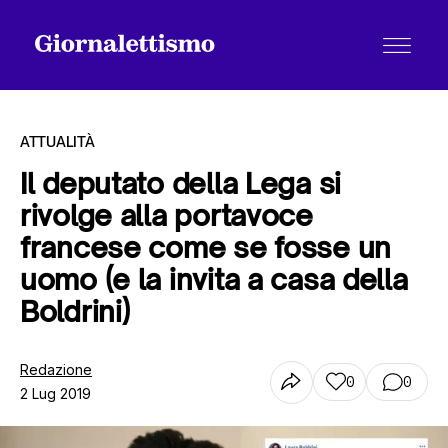
ATTUALITÀ
Il deputato della Lega si
rivolge alla portavoce
Tutti gli articoli
francese come se fosse un
uomo (e la invita a casa della
Chi siamo
Boldrini)
Redazione
Contatti
0
0
2 Lug 2019