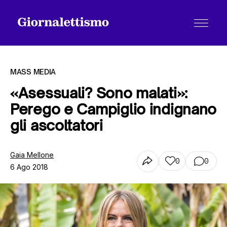
MASS MEDIA
«Asessuali? Sono malati»:
Perego e Campiglio indignano
Tutti gli articoli
gli ascoltatori
Chi siamo
Gaia Mellone
0
0
6 Ago 2018
Contatti