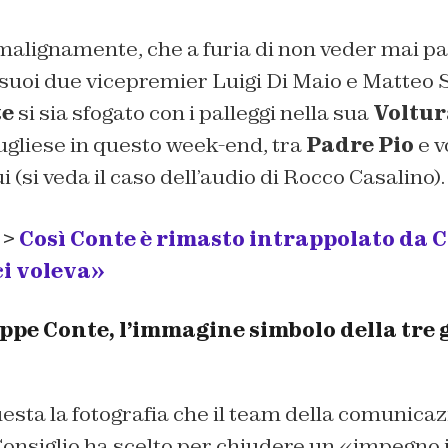
alignamente, che a furia di non veder mai pal
suoi due vicepremier Luigi Di Maio e Matteo S
te
si sia sfogato con i palleggi nella sua
Voltur
ugliese in questo week-end, tra
Padre Pio
e v
ui (si veda il caso dell’audio di Rocco Casalino).
 >
Così Conte è rimasto intrappolato da C
ci voleva»
ppe Conte, l’immagine simbolo della tre 
uesta la fotografia che il team della comunicaz
Consiglio ha scelto per chiudere un «impegno 