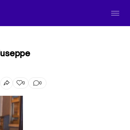
 Giuseppe
0
0