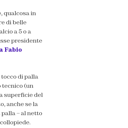
, qualcosa in
e di belle
lcio a 5 o a
tasse presidente
la Fabio
 tocco di palla
o tecnico (un
a superficie del
o, anche se la
 palla – al netto
 collopiede.