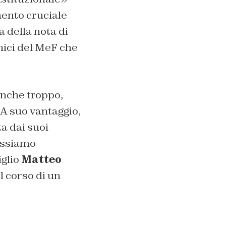
mento cruciale
 della nota di
ici del MeF che
anche troppo,
 A suo vantaggio,
ta dai suoi
possiamo
iglio
Matteo
l corso di un