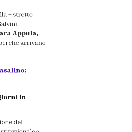
la – stretto
alvini –
ara Appula,
oci che arrivano
asalino:
giorni in
ione del
istituzionale»