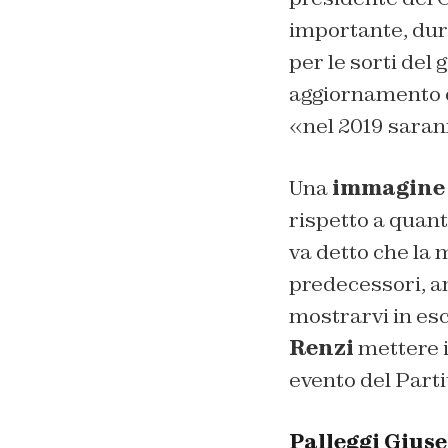
importante, dur
per le sorti del
aggiornamento d
«nel 2019 sarann
Una
immagine c
rispetto a quant
va detto che la m
predecessori, a
mostrarvi in escl
Renzi
mettere i
evento del Parti
Palleggi Giusep