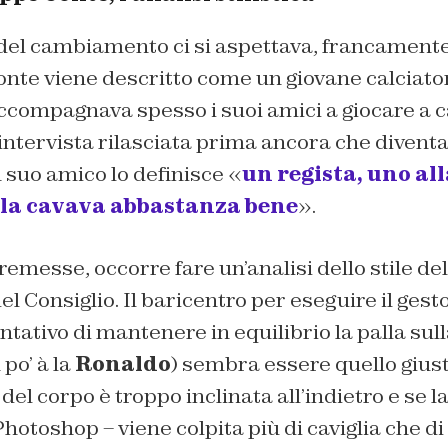
del cambiamento ci si aspettava, francamente
nte viene descritto come un giovane calciator
compagnava spesso i suoi amici a giocare a ca
un’intervista rilasciata prima ancora che diven
n suo amico lo definisce «
un regista, uno al
e la cavava abbastanza bene
».
premesse, occorre fare un’analisi dello stile del
el Consiglio. Il baricentro per eseguire il gest
ntativo di mantenere in equilibrio la palla sull
po’ à la
Ronaldo
) sembra essere quello giust
el corpo è troppo inclinata all’indietro e se la
Photoshop – viene colpita più di caviglia che di