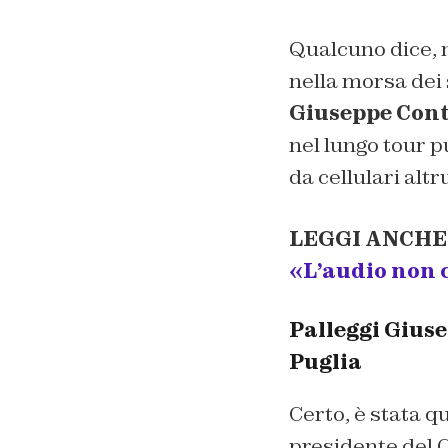
Qualcuno dice, m
nella morsa dei 
Giuseppe Con
nel lungo tour p
da cellulari altr
LEGGI ANCHE
«L’audio non 
Palleggi Giuse
Puglia
Certo, è stata q
presidente del 