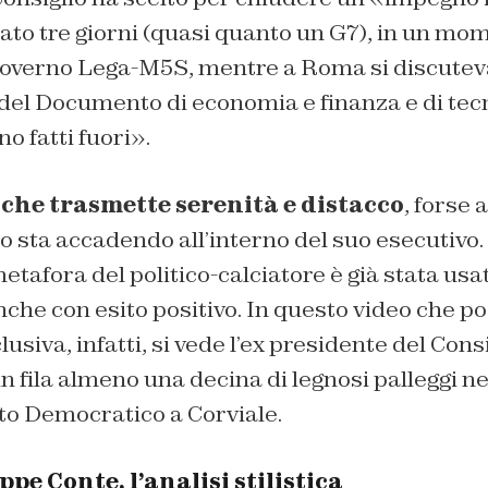
ato tre giorni (quasi quanto un G7), in un mo
 governo Lega-M5S, mentre a Roma si discuteva
el Documento di economia e finanza e di tecn
o fatti fuori».
he trasmette serenità e distacco
, forse 
o sta accadendo all’interno del suo esecutivo.
etafora del politico-calciatore è già stata usa
nche con esito positivo. In questo video che 
usiva, infatti, si vede l’ex presidente del Cons
n fila almeno una decina di legnosi palleggi ne
to Democratico a Corviale.
pe Conte, l’analisi stilistica