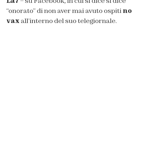
La7
– su Facebook, in cui si dice si dice
“onorato” di non aver mai avuto ospiti
no
vax
all’interno del suo telegiornale.