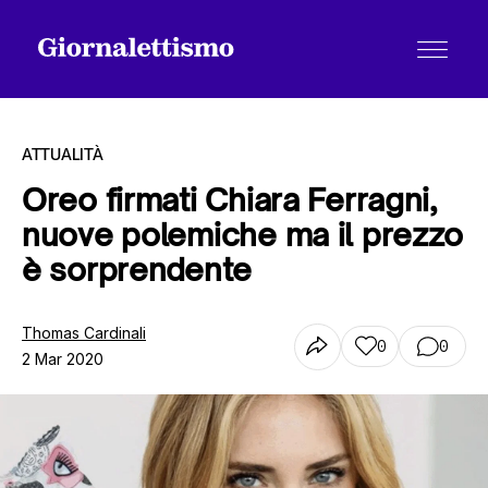
ATTUALITÀ
Oreo firmati Chiara Ferragni,
nuove polemiche ma il prezzo
Tutti gli articoli
è sorprendente
Chi siamo
Thomas Cardinali
0
0
2 Mar 2020
Contatti