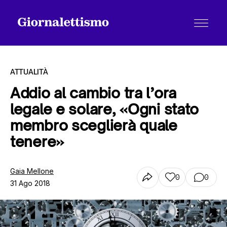
ATTUALITÀ
Addio al cambio tra l’ora
legale e solare, «Ogni stato
Tutti gli articoli
membro sceglierà quale
tenere»
Chi siamo
Gaia Mellone
0
0
31 Ago 2018
Contatti