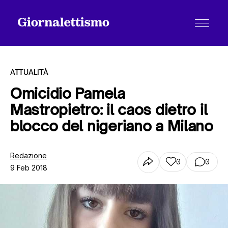
ATTUALITÀ
Omicidio Pamela
Mastropietro: il caos dietro il
Tutti gli articoli
blocco del nigeriano a Milano
Chi siamo
Redazione
0
0
9 Feb 2018
Contatti