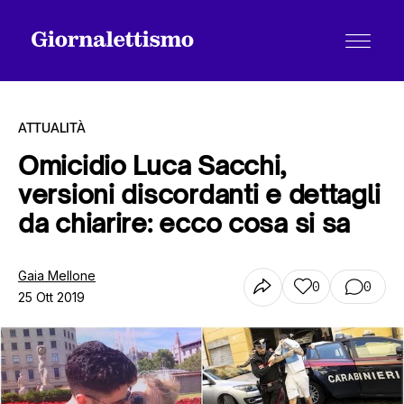
ATTUALITÀ
Omicidio Luca Sacchi,
versioni discordanti e dettagli
Tutti gli articoli
da chiarire: ecco cosa si sa
Chi siamo
Gaia Mellone
0
0
25 Ott 2019
Contatti