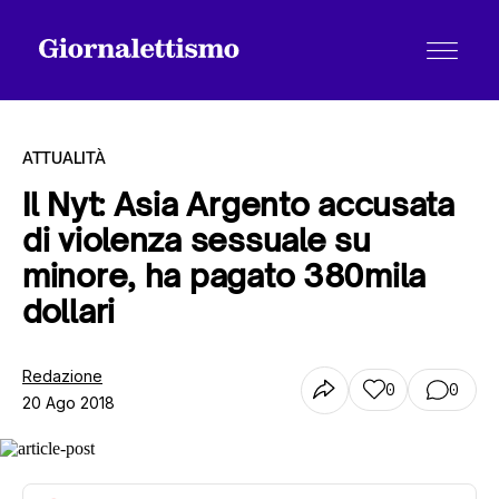
ATTUALITÀ
Il Nyt: Asia Argento accusata
di violenza sessuale su
Tutti gli articoli
minore, ha pagato 380mila
dollari
Chi siamo
Redazione
0
0
20 Ago 2018
Contatti