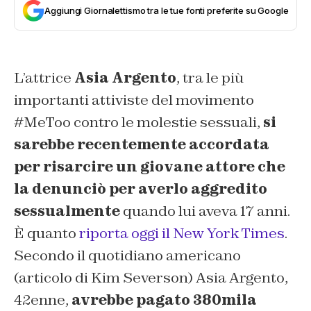
Aggiungi Giornalettismo tra le tue fonti preferite su Google
L’attrice
Asia Argento
, tra le più
importanti attiviste del movimento
#MeToo contro le molestie sessuali,
si
sarebbe recentemente accordata
per risarcire un giovane attore che
la denunciò per averlo aggredito
sessualmente
quando lui aveva 17 anni.
È quanto
riporta oggi il New York Times
.
Secondo il quotidiano americano
(articolo di Kim Severson) Asia Argento,
42enne,
avrebbe pagato 380mila