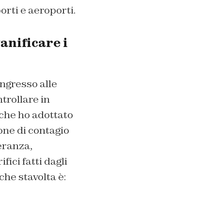
porti e aeroporti.
vanificare i
ingresso alle
trollare in
che ho adottato
one di contagio
eranza,
ici fatti dagli
che stavolta è: