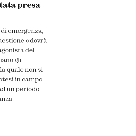
stata presa
o di emergenza,
questione «dovrà
agonista del
iano gli
la quale non si
otesi in campo.
ad un periodo
anza.