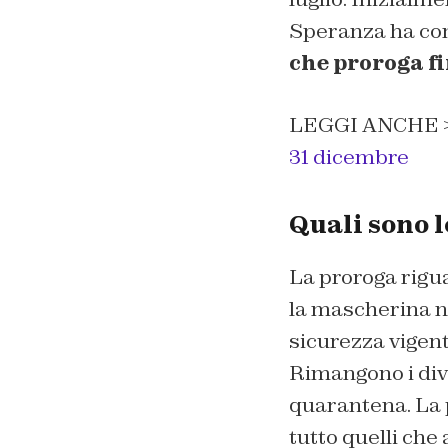
Speranza ha co
che proroga fin
LEGGI ANCHE 
31 dicembre
Quali sono 
La proroga rigua
la mascherina nei
sicurezza vigent
Rimangono i divi
quarantena. La p
tutto quelli che