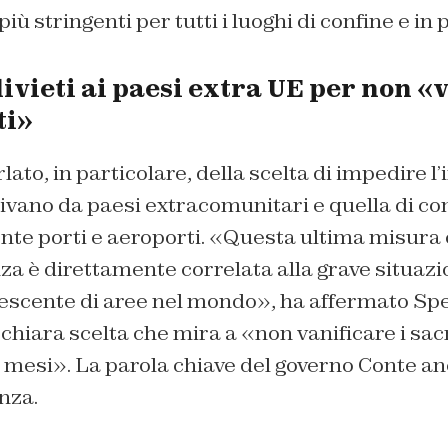
 più stringenti per tutti i luoghi di confine e in 
divieti ai paesi extra UE per non «
ti»
ato, in particolare, della scelta di impedire l’
vano da paesi extracomunitari e quella di con
nte porti e aeroporti. «Questa ultima misura 
a è direttamente correlata alla grave situazi
escente di aree nel mondo», ha affermato Sp
hiara scelta che mira a «non vanificare i sacrif
ti mesi». La parola chiave del governo Conte an
nza.