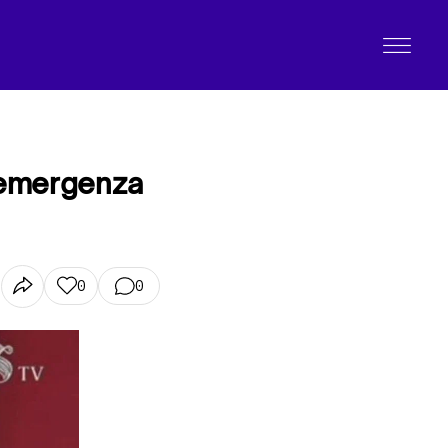
d’emergenza
0
0