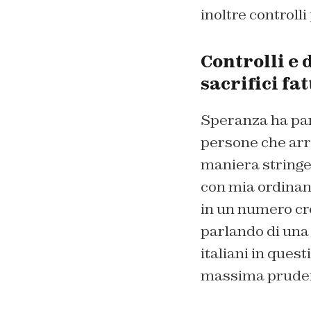
inoltre controlli
Controlli e 
sacrifici fat
Speranza ha parl
persone che arri
maniera stringe
con mia ordinanz
in un numero cr
parlando di una c
italiani in ques
massima prude