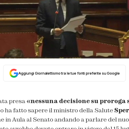
Aggiungi Giornalettismo tra le tue fonti preferite su Google
ata presa
«nessuna decisione su proroga 
Lo ha fatto sapere il ministro della Salute
Spe
e in Aula al Senato andando a parlare del nu
nte avrebbe dovuto entrare in vigore dal 15 lugl