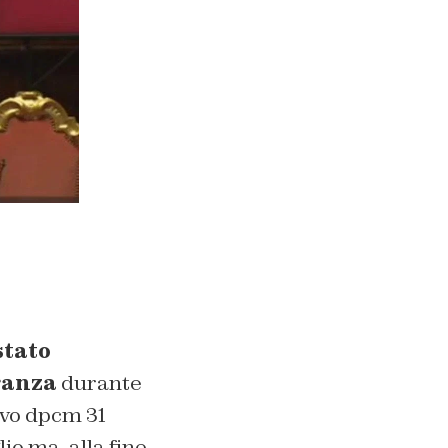
stato
ranza
durante
ovo dpcm 31
io ma, alla fine,