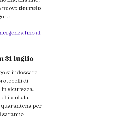
n nuovo
decreto
gore.
emergenza fino al
 31 luglio
igo si indossare
rotocolli di
 in sicurezza.
chi viola la
 o quarantena per
Ci saranno