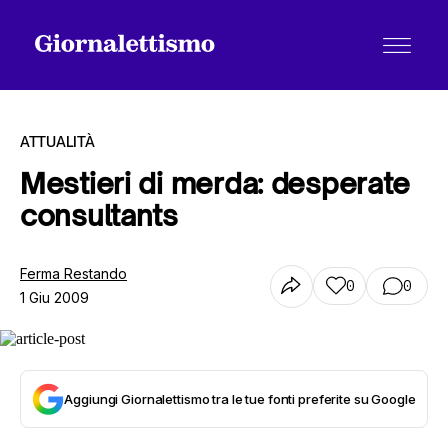
ATTUALITÀ
Mestieri di merda: desperate
consultants
Tutti gli articoli
Ferma Restando
0
0
1 Giu 2009
Chi siamo
Contatti
Aggiungi Giornalettismo tra le tue fonti preferite su Google