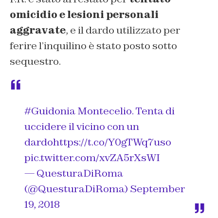
omicidio e lesioni personali
aggravate
, e il dardo utilizzato per
ferire l’inquilino è stato posto sotto
sequestro.
#Guidonia
Montecelio. Tenta di
uccidere il vicino con un
dardo
https://t.co/Y0gTWq7uso
pic.twitter.com/xvZA5rXsWI
— QuesturaDiRoma
(@QuesturaDiRoma)
September
19, 2018