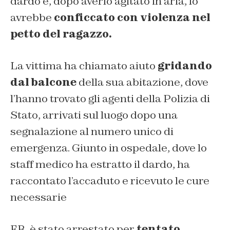
dardo e, dopo averlo agitato in aria, lo
avrebbe
conficcato con violenza nel
petto del ragazzo.
La vittima ha chiamato aiuto
gridando
dal balcone
della sua abitazione, dove
l’hanno trovato gli agenti della Polizia di
Stato, arrivati sul luogo dopo una
segnalazione al numero unico di
emergenza. Giunto in ospedale, dove lo
staff medico ha estratto il dardo, ha
raccontato l’accaduto e ricevuto le cure
necessarie
F.R. è stato arrestato per
tentato