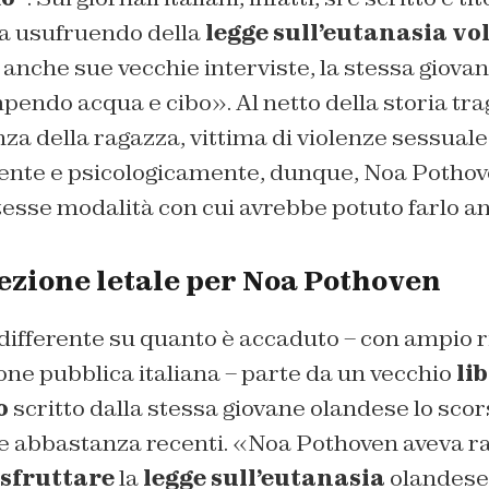
a usufruendo della
legge sull’eutanasia vo
 anche sue vecchie interviste, la stessa giovane
endo acqua e cibo». Al netto della storia tra
nza della ragazza, vittima di violenze sessuale
ente e psicologicamente, dunque, Noa Pothoven
tesse modalità con cui avrebbe potuto farlo anc
ezione letale per Noa Pothoven
differente su quanto è accaduto – con ampio ri
one pubblica italiana – parte da un vecchio
li
o
scritto dalla stessa giovane olandese lo scor
te abbastanza recenti. «Noa Pothoven aveva ra
sfruttare
la
legge sull’eutanasia
olandese