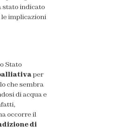
ra stato indicato
e le implicazioni
o Stato
alliativa
per
ello che sembra
ndosi di acqua e
fatti,
ma occorre il
ndizione di