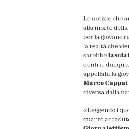
Le notizie che a
alla morte dell
per la giovane r
la realtà che vi
sarebbe
lascia
c’entra, dunque,
appellata la gio
Marco Cappat
diversa dalla na
«Leggendo i quot
quanto accaduto
Giornalettis