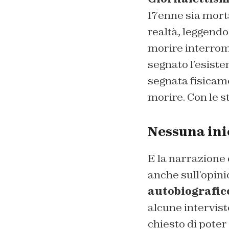
17enne sia mort
realtà, leggendo
morire interromp
segnato l’esiste
segnata fisicam
morire. Con le s
Nessuna ini
E la narrazione 
anche sull’opini
autobiografic
alcune intervis
chiesto di poter