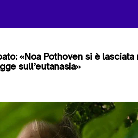
to: «Noa Pothoven si è lasciata 
egge sull’eutanasia»