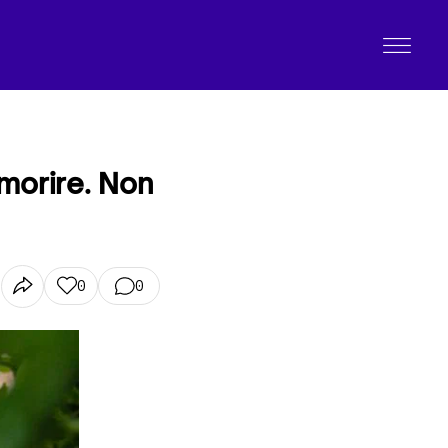
morire. Non
0
0