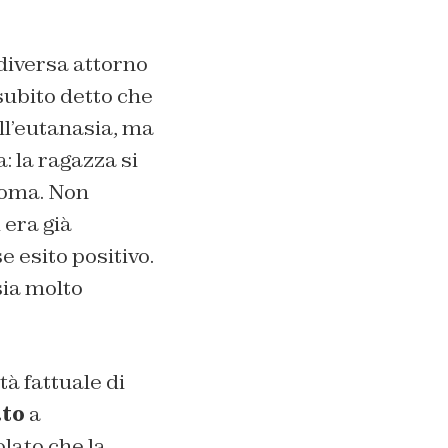
diversa attorno
è subito detto che
ll’eutanasia, ma
 la ragazza si
noma. Non
 era già
e esito positivo.
sia molto
à fattuale di
to
a
tolato che la