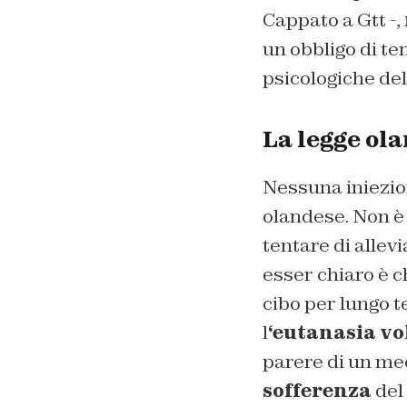
Cappato a
Gtt
-,
un obbligo di ten
psicologiche del
La legge ola
Nessuna iniezio
olandese. Non è
tentare di allev
esser chiaro è c
cibo per lungo te
l
‘eutanasia vol
parere di un medi
sofferenza
del 