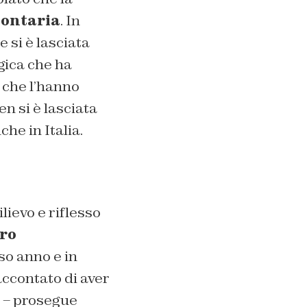
lontaria
. In
 si è lasciata
gica che ha
 che l’hanno
 si è lasciata
he in Italia.
lievo e riflesso
bro
so anno e in
ccontato di aver
 – prosegue