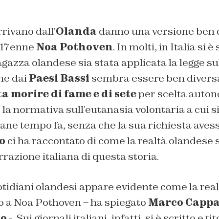
rrivano dall’
Olanda
danno una versione ben 
a 17enne
Noa Pothoven
. In molti, in Italia si 
agazza olandese sia stata applicata la legge su
ene dai
Paesi Bassi
sembra essere ben diversa:
ta morire di fame e di sete
per scelta auto
 la normativa sull’eutanasia volontaria a cui si
vane tempo fa, senza che la sua richiesta avess
o
ci ha raccontato di come la realtà olandese 
rrazione italiana di questa storia.
idiani olandesi appare evidente come la realt
 a Noa Pothoven – ha spiegato
Marco Cappa
mo
-. Sui giornali italiani, infatti, si è scritto e ti