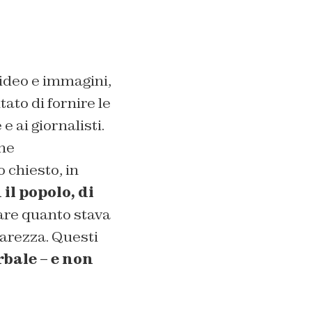
ideo e immagini,
utato di fornire le
e ai giornalisti.
che
 chiesto, in
il popolo, di
iare quanto stava
marezza. Questi
rbale – e non