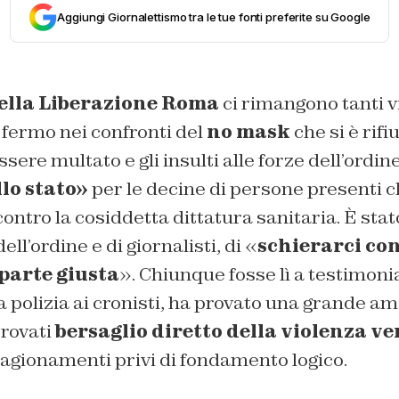
Aggiungi Giornalettismo tra le tue fonti preferite su Google
ella Liberazione
Roma
ci rimangono tanti v
 fermo nei confronti del
no mask
che si è rifi
sere multato e gli insulti alle forze dell’ordine 
llo stato»
per le decine di persone presenti 
ntro la cosiddetta dittatura sanitaria. È stato
ell’ordine e di giornalisti, di «
schierarci con 
parte giusta
». Chiunque fosse lì a testimon
 polizia ai cronisti, ha provato una grande a
trovati
bersaglio diretto della violenza ve
 ragionamenti privi di fondamento logico.