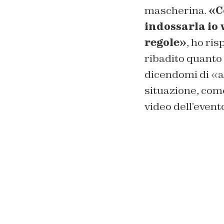
mascherina.
«C
indossarla io v
regole»
, ho ris
ribadito quanto
dicendomi di «an
situazione, com
video dell’even