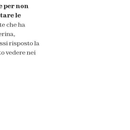
e per non
tare le
nte che ha
erina,
si risposto la
to vedere nei