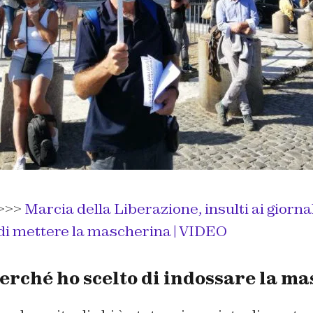
>>>
Marcia della Liberazione, insulti ai giorna
di mettere la mascherina | VIDEO
erché ho scelto di indossare la m