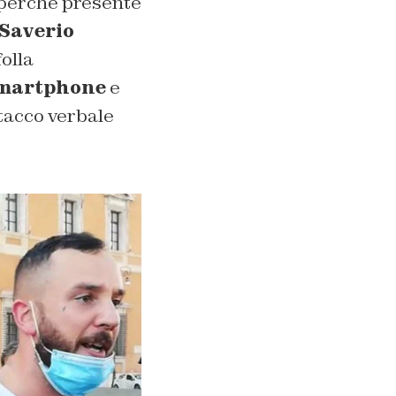
 perché presente
Saverio
olla
martphone
e
tacco verbale