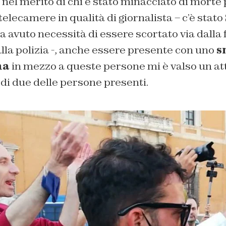
nel merito di chi è stato minacciato di morte
telecamere in qualità di giornalista – c’è stato
 avuto necessità di essere scortato via dalla f
la polizia -, anche essere presente con uno
s
na
in mezzo a queste persone mi è valso un at
 di due delle persone presenti.