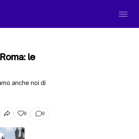
 Roma: le
amo anche noi di
0
0