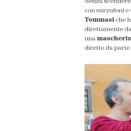
Senza scendere 
con microfoni e 
Tommasi
che ha
direttamente dal
una
mascheri
diretto da parte