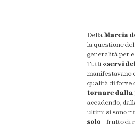
Della
Marcia d
la questione del
generalità per es
Tutti
«servi de
manifestavano co
qualità di forze d
tornare dalla 
accadendo, dalla
ultimi si sono ri
solo
– frutto di