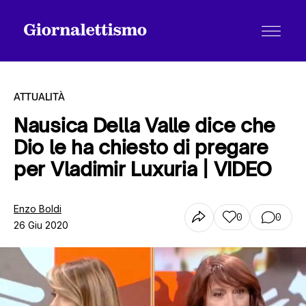
ATTUALITÀ
Nausica Della Valle dice che
Dio le ha chiesto di pregare
Tutti gli articoli
per Vladimir Luxuria | VIDEO
Chi siamo
Enzo Boldi
0
0
26 Giu 2020
Contatti