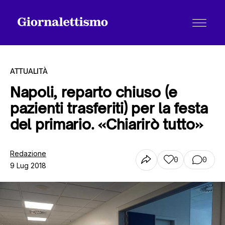
ATTUALITÀ
Napoli, reparto chiuso (e
pazienti trasferiti) per la festa
Tutti gli articoli
del primario. «Chiarirò tutto»
Chi siamo
Redazione
0
0
9 Lug 2018
Contatti