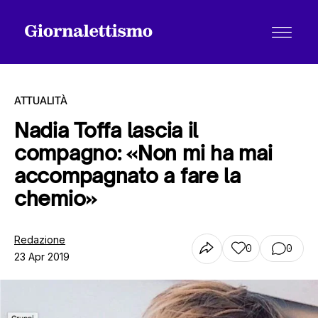
ATTUALITÀ
Nadia Toffa lascia il
compagno: «Non mi ha mai
Tutti gli articoli
accompagnato a fare la
chemio»
Chi siamo
Redazione
0
0
23 Apr 2019
Contatti