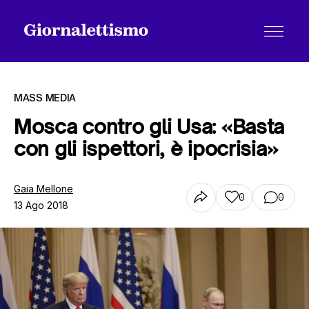
MASS MEDIA
Mosca contro gli Usa: «Basta
con gli ispettori, è ipocrisia»
Tutti gli articoli
Gaia Mellone
0
0
13 Ago 2018
Chi siamo
Contatti