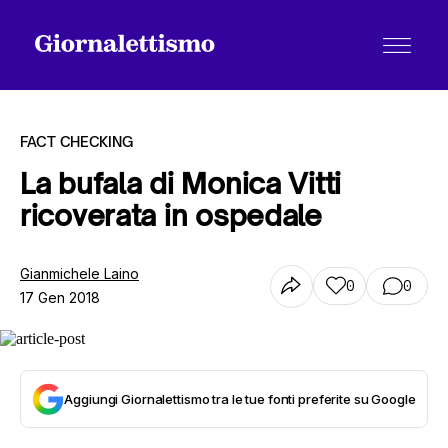
FACT CHECKING
La bufala di Monica Vitti
ricoverata in ospedale
Tutti gli articoli
Gianmichele Laino
0
0
17 Gen 2018
Chi siamo
Contatti
Aggiungi Giornalettismo tra le tue fonti preferite su Google