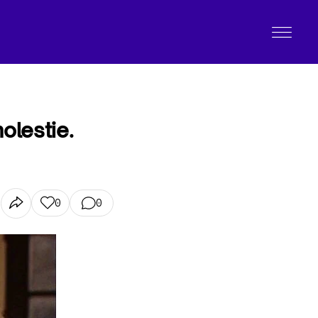
olestie.
0
0