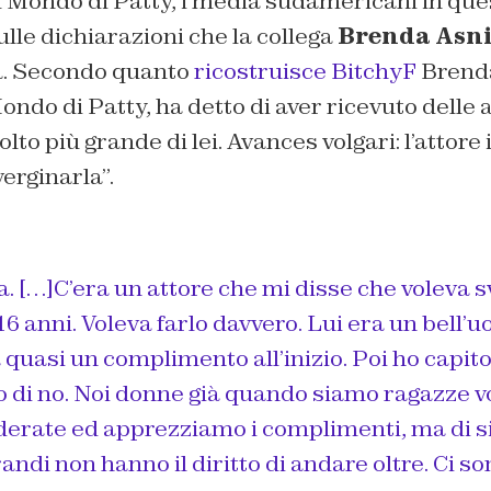
 Il Mondo di Patty, i media sudamericani in que
le dichiarazioni che la collega
Brenda Asn
a. Secondo quanto
ricostruisce BitchyF
Brenda
ondo di Patty,
ha detto di aver ricevuto delle
lto più grande di lei. Avances volgari: l’attore
verginarla”.
a. […]C’era un attore che mi disse che voleva 
 16 anni. Voleva farlo davvero. Lui era un bell’
uasi un complimento all’inizio. Poi ho capito
to di no. Noi donne già quando siamo ragazze 
derate ed apprezziamo i complimenti, ma di si
andi non hanno il diritto di andare oltre. Ci so