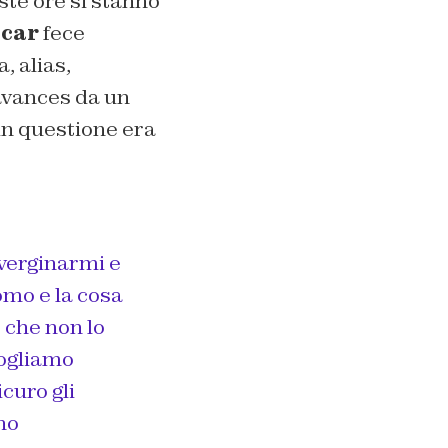
ste ore si stanno
icar
fece
, alias,
 avances da un
 in questione era
sverginarmi e
uomo e la cosa
 che non lo
vogliamo
curo gli
no