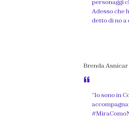
personaggi che
Adesso che h
detto di no a
Brenda Asnicar 
“Io sono in C
accompagnare 
#MiraComoNo