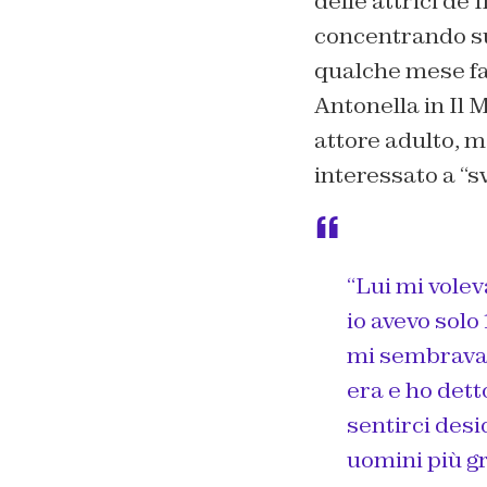
delle attrici de
concentrando sul
qualche mese f
Antonella in
Il M
attore adulto, mo
interessato a “s
“Lui mi volev
io avevo solo
mi sembrava q
era e ho det
sentirci desi
uomini più gr