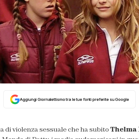
Aggiungi Giornalettismo tra le tue fonti preferite su Google
a di violenza sessuale che ha subito
Thelma 