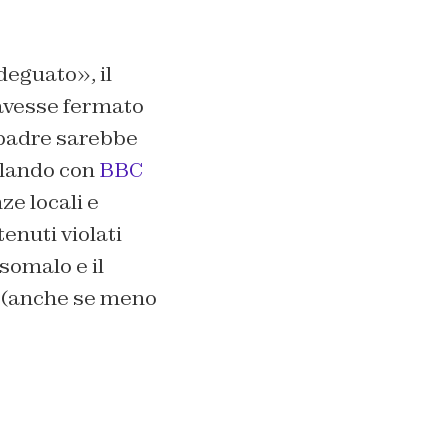
deguato», il
 avesse fermato
 padre sarebbe
rlando con
BBC
e locali e
enuti violati
 somalo e il
so (anche se meno