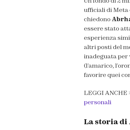
Un fondo di 2 mil
ufficiali di Met
chiedono
Abrh
essere stato att
esperienza simili
altri posti del 
inadeguata per vi
(l’amarico, l’oro
favorire quei co
LEGGI ANCHE 
personali
La storia d