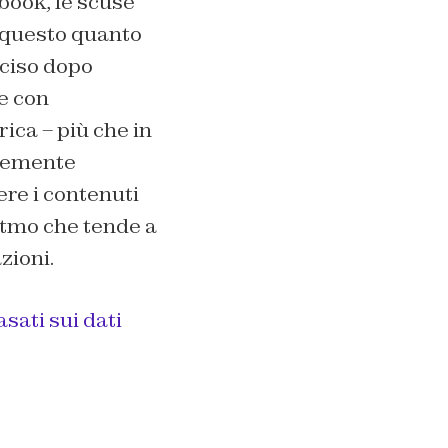
ebook, le scuse
: questo quanto
cciso dopo
e con
rica – più che in
stemente
ere i contenuti
oritmo che tende a
zioni.
sati sui dati