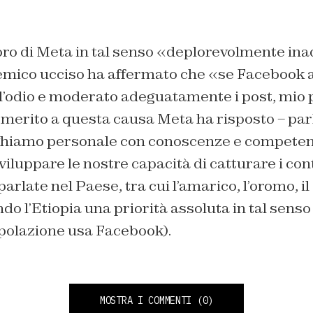
oro di Meta in tal senso «deplorevolmente ina
ademico ucciso ha affermato che «se Facebook
ell’odio e moderato adeguatamente i post, mio
n merito a questa causa Meta ha risposto – pa
ghiamo personale con conoscenze e competenz
iluppare le nostre capacità di catturare i cont
parlate nel Paese, tra cui l’amarico, l’oromo, il
ndo l’Etiopia una priorità assoluta in tal sen
opolazione usa Facebook).
MOSTRA I COMMENTI
(0)