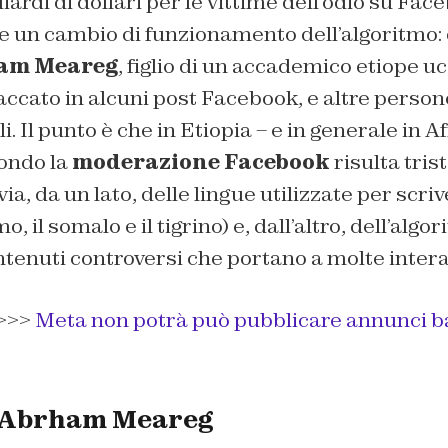
iardi di dollari per le vittime dell’odio su Fac
a e un cambio di funzionamento dell’algoritmo
am Meareg
, figlio di un accademico etiope u
accato in alcuni post Facebook, e altre person
. Il punto è che in Etiopia – e in generale in Af
mondo la
moderazione Facebook
risulta tri
a, da un lato, delle lingue utilizzate per scriv
mo, il somalo e il tigrino) e, dall’altro, dell’alg
ntenuti controversi che portano a molte intera
>>>
Meta non potrà può pubblicare annunci ba
i Abrham Meareg