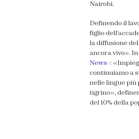
Nairobi.
Definendo il lav
figlio dell’acc
la diffusione d
ancora vivo». I
News
-: «Impie
continuiamo a sv
nelle lingue più 
tigrino», define
del 10% della p