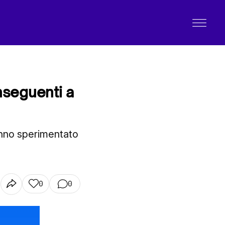
onseguenti a
hanno sperimentato
0
0