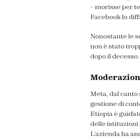
– morisse per t
Facebook lo dif
Nonostante le s
non è stato tropp
dopo il decesso.
Moderazione
Meta, dal canto 
gestione di conte
Etiopia è guidat
delle istituzion
L’azienda ha an