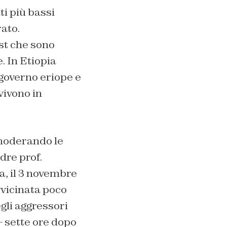
i più bassi
ato.
st che sono
. In Etiopia
 governo eriope e
vivono in
 moderando le
dre prof.
a, il 3 novembre
vvicinata poco
gli aggressori
– sette ore dopo