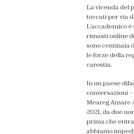
La vicenda del p
toccati per via 
L’accademico è s
rimasti online d
sono centinaia d
le forze della re
carestia.
In un paese dila
conversazioni – è
Meareg Amare Abr
2021, da due uo
prima che entras
abbiamo impedito