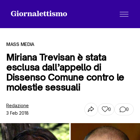
MASS MEDIA
Miriana Trevisan è stata
esclusa dall’appello di
Tutti gli articoli
Dissenso Comune contro le
molestie sessuali
Chi siamo
Redazione
0
0
3 Feb 2018
Contatti