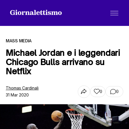
MASS MEDIA
Michael Jordan e i leggendari
Chicago Bulls arrivano su
Tutti gli articoli
Netflix
Chi siamo
Thomas Cardinali
0
0
31 Mar 2020
Contatti