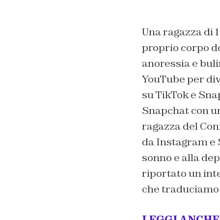
Una ragazza di 1
proprio corpo d
anoressia e bul
YouTube per dive
su TikTok e Snap
Snapchat con un
ragazza del Con
da Instagram e 
sonno e alla depr
riportato un int
che traduciamo g
LEGGI ANCHE –