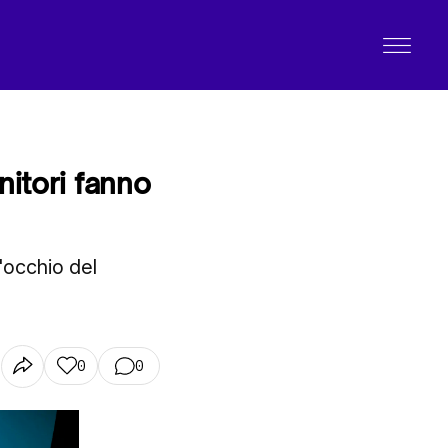
nitori fanno
'occhio del
0
0