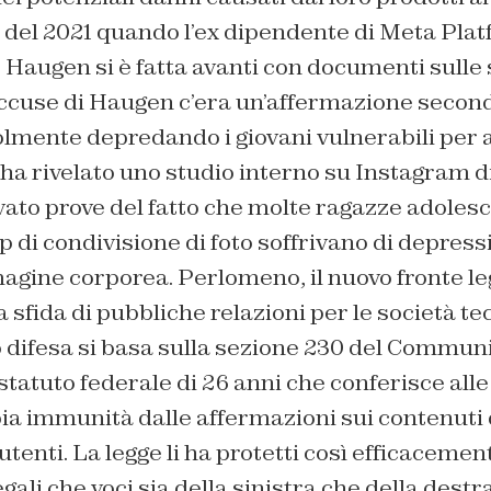
 del 2021 quando l’ex dipendente di Meta Plat
 Haugen si è fatta avanti con documenti sulle
accuse di Haugen c’era un’affermazione second
lmente depredando i giovani vulnerabili per 
 ha rivelato uno studio interno su Instagram d
ato prove del fatto che molte ragazze adolesc
pp di condivisione di foto soffrivano di depress
agine corporea. Perlomeno, il nuovo fronte le
sfida di pubbliche relazioni per le società te
ro difesa si basa sulla sezione 230 del Commun
statuto federale di 26 anni che conferisce alle
ia immunità dalle affermazioni sui contenuti
utenti. La legge li ha protetti così efficacemen
gali che voci sia della sinistra che della destr