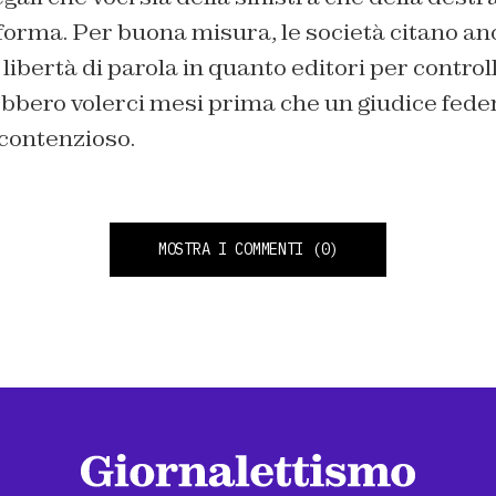
iforma. Per buona misura, le società citano anch
 libertà di parola in quanto editori per controll
ebbero volerci mesi prima che un giudice fede
 contenzioso.
MOSTRA I COMMENTI
(0)