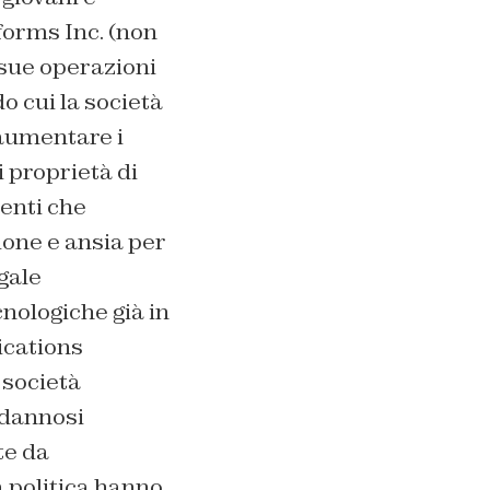
forms Inc. (non
 sue operazioni
o cui la società
aumentare i
i proprietà di
enti che
ione e ansia per
gale
cnologiche già in
ications
 società
 dannosi
te da
a politica hanno