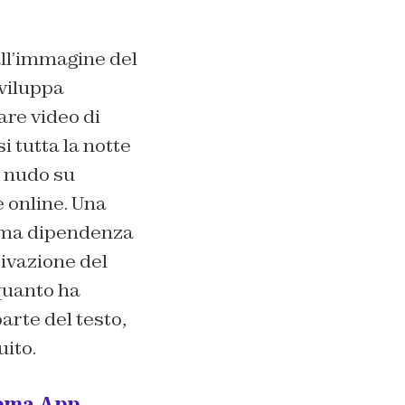
all’immagine del
viluppa
are video di
i tutta la notte
o nudo su
 online. Una
rema dipendenza
ivazione del
 quanto ha
arte del testo,
ito.
tema App