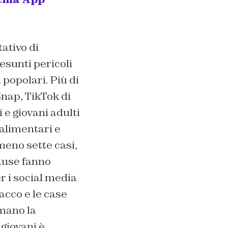
ativo di
resunti pericoli
 popolari. Più di
Snap, TikTok di
e giovani adulti
 alimentari e
meno sette casi,
cause fanno
r i social media
cco e le case
umano la
 giovani è