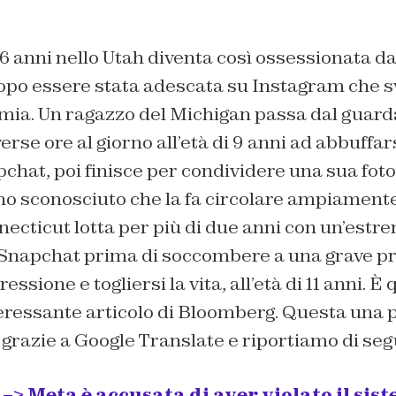
6 anni nello Utah diventa così ossessionata d
opo essere stata adescata su Instagram che s
imia. Un ragazzo del Michigan passa dal guard
rse ore al giorno all’età di 9 anni ad abbuffars
chat, poi finisce per condividere una sua fot
o sconosciuto che la fa circolare ampiamente
necticut lotta per più di due anni con un’est
Snapchat prima di soccombere a una grave pr
essione e togliersi la vita, all’età di 11 anni. È
eressante articolo di Bloomberg. Questa una p
razie a Google Translate e riportiamo di segu
> Meta è accusata di aver violato il sis