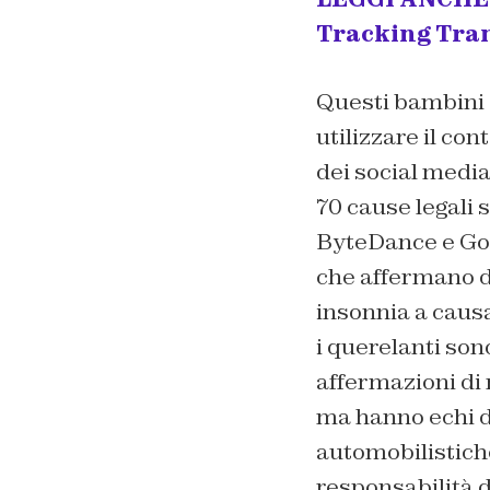
Tracking Tran
Questi bambini e
utilizzare il con
dei social media
70 cause legali 
ByteDance e Goog
che affermano di
insonnia a causa
i querelanti son
affermazioni di 
ma hanno echi d
automobilistiche
responsabilità d