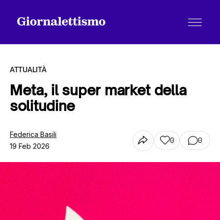
ATTUALITÀ
Meta, il super market della
solitudine
Tutti gli articoli
Federica Basili
0
0
19 Feb 2026
Chi siamo
Contatti