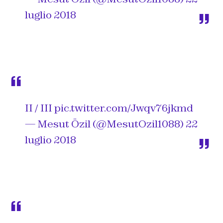
luglio 2018
II / III
pic.twitter.com/Jwqv76jkmd
— Mesut Özil (@MesutOzil1088)
22
luglio 2018