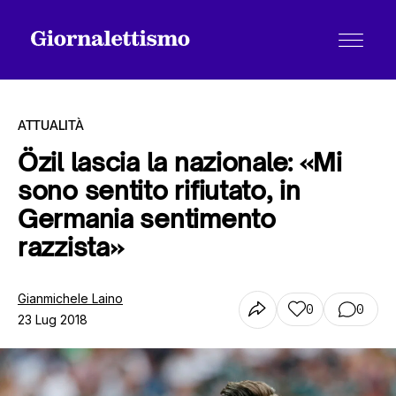
ATTUALITÀ
Özil lascia la nazionale: «Mi
sono sentito rifiutato, in
Tutti gli articoli
Germania sentimento
razzista»
Chi siamo
Gianmichele Laino
0
0
23 Lug 2018
Contatti