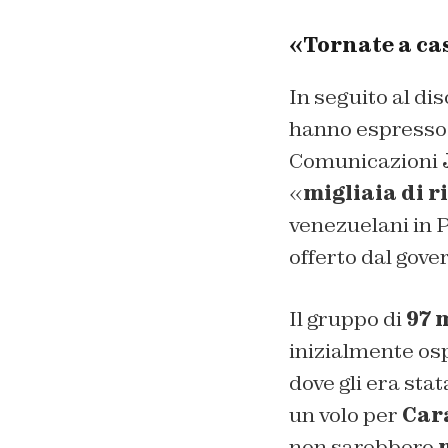
«Tornate a cas
In seguito al di
hanno espresso i
Comunicazioni
«
migliaia di r
venezuelani in P
offerto dal gove
Il gruppo di
97 
inizialmente osp
dove gli era stat
un volo per
Car
non sarebbero
m