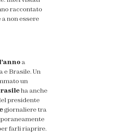
anno raccontato
re a non essere
l’anno
a
a e Brasile. Un
rammato un
rasile
ha anche
del presidente
e
giornaliere tra
mporaneamente
r farli riaprire.