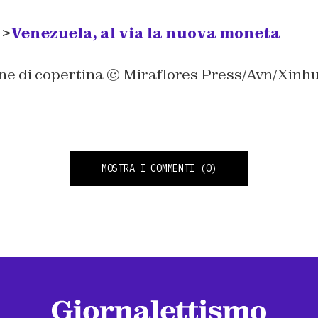
 >
Venezuela, al via la nuova moneta
ne di copertina © Miraflores Press/Avn/Xinh
MOSTRA I COMMENTI
(0)