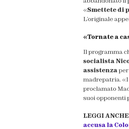
abbandonato il p
«
Smettete di p
L’originale appel
«Tornate a ca
Il programma c
socialista Ni
assistenza
per 
madrepatria. «I
proclamato Madu
suoi opponenti p
LEGGI ANCHE
accusa la Col