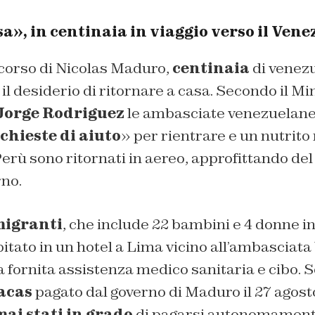
a», in centinaia in viaggio verso il Vene
scorso di Nicolas Maduro,
centinaia
di venezu
l desiderio di ritornare a casa. Secondo il Min
Jorge Rodriguez
le ambasciate venezuelane
ichieste di aiuto
» per rientrare e un nutrito
erù sono ritornati in aereo, approfittando del
rno.
migranti
, che include 22 bambini e 4 donne in
itato in un hotel a Lima vicino all’ambasciat
a fornita assistenza medico sanitaria e cibo. S
acas
pagato dal governo di Maduro il 27 agosto
ai stati in grado
di pagarsi autonomamente.