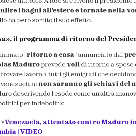
aese dal 2015. A loro si è rivolto il president
ulire i bagni all’estero e tornate nella v
lo ha però sortito il suo effetto.
sa», il programma di ritorno del Presid
hiamato “
ritorno a casa
” annunciato dal
pre
colas Maduro
prevede
voli
di ritorno a spese 
trovare lavoro a tutti gli emigrati che decidono
 venezuelani
non saranno gli schiavi del
ro descrivendo l’esodo come un’altra manovr
olitici per indebolirlo.
 >
Venezuela, attentato contro Maduro in 
ombia | VIDEO