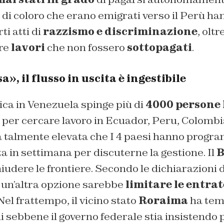
 di coloro che erano emigrati verso il Perù h
ti atti di
razzismo e discriminazione
, olt
re
lavori
che non fossero
sottopagati
.
», il flusso in uscita è ingestibile
ica in Venezuela spinge più di
4000 persone 
e per cercare lavoro in Ecuador, Peru, Colombi
ta talmente elevata che I 4 paesi hanno prog
a in settimana per discuterne la gestione. Il
B
iudere le frontiere. Secondo le dichiarazioni 
, un’altra opzione sarebbe
limitare le entrat
 Nel frattempo, il vicino stato
Roraima
ha te
i sebbene il governo federale stia insistendo pe