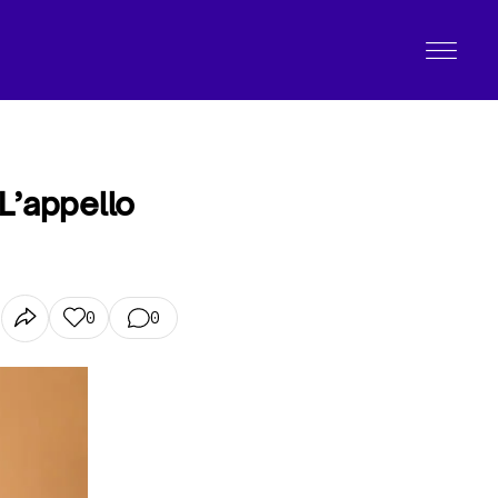
 L’appello
0
0