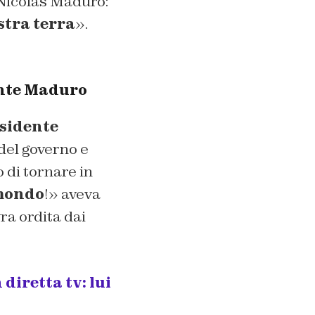
e Nicolas Maduro:
ostra terra
».
ente Maduro
sidente
del governo e
 di tornare in
 mondo
!» aveva
a ordita dai
diretta tv: lui