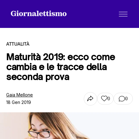
ATTUALITÀ
Maturità 2019: ecco come
cambia e le tracce della
Tutti gli articoli
seconda prova
Chi siamo
Gaia Mellone
0
0
18 Gen 2019
Contatti