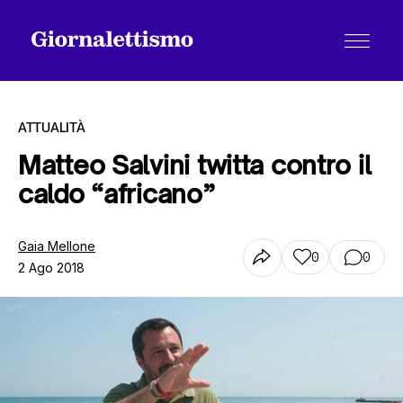
ATTUALITÀ
Matteo Salvini twitta contro il
caldo “africano”
Tutti gli articoli
Gaia Mellone
0
0
2 Ago 2018
Chi siamo
Contatti