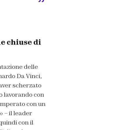
e chiuse di
tazione delle
ardo Da Vinci,
 aver scherzato
mo lavorando con
emperato con un
 – il leader
quindi con il