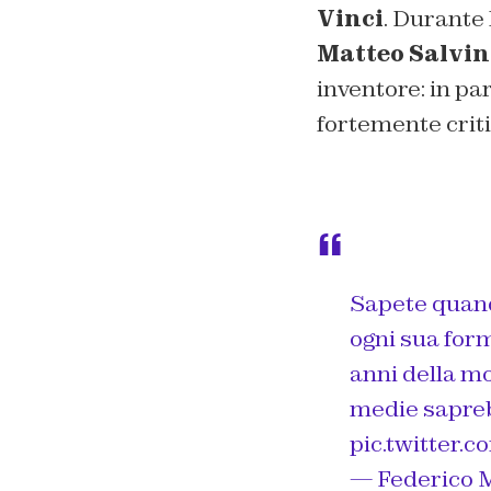
Vinci
. Durante 
Matteo Salvin
inventore: in par
fortemente criti
Sapete quando
ogni sua form
anni della mo
medie saprebb
pic.twitter
— Federico 