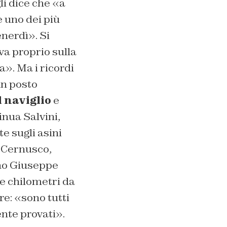
li dice che «a
 uno dei più
enerdì». Si
a proprio sulla
a». Ma i ricordi
un posto
l naviglio
e
inua Salvini,
e sugli asini
a Cernusco,
ano Giuseppe
tre chilometri da
e: «sono tutti
nte provati».