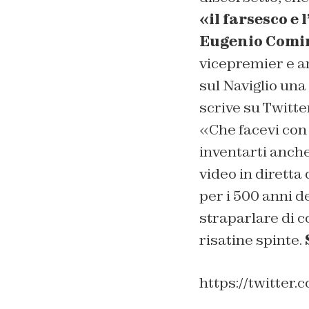
«il farsesco e
Eugenio Comi
vicepremier e an
sul Naviglio una
scrive su Twitte
«Che facevi con 
inventarti anch
video in diretta
per i 500 anni 
straparlare di c
risatine spinte.
https://twitter