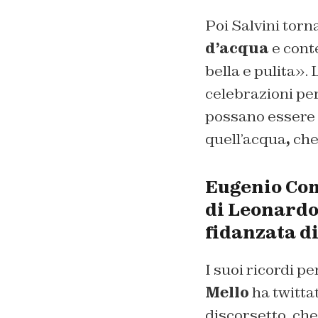
Poi Salvini torn
d’acqua
e conte
bella e pulita». 
celebrazioni pe
possano essere «
quell’acqua
,
che 
Eugenio Co
di
Leonard
fidanzata d
I suoi ricordi pe
Mello
ha twitta
discorsetto, ch