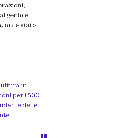
brazioni,
al genio e
a, ma è stato
ultura in
ioni per i 500
tudente delle
nte.