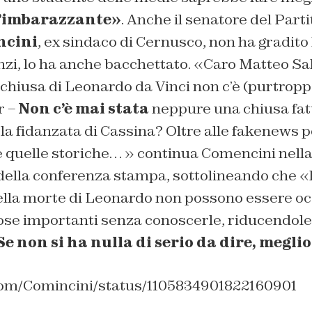
 l’imbarazzante»
. Anche il senatore del Par
ncini
, ex sindaco di Cernusco, non ha gradito 
zi, lo ha anche bacchettato. «Caro Matteo Sal
 chiusa di
Leonardo
da Vinci non c’è (purtropp
r –
Non c’è mai stata
neppure una chiusa fatt
la fidanzata di Cassina? Oltre alle fakenews p
e quelle storiche… » continua Comencini nella
 della conferenza stampa, sottolineando che «
della morte di Leonardo non possono essere o
ose importanti senza conoscerle, riducendole 
Se non si ha nulla di serio da dire, meglio 
.com/Comincini/status/1105834901822160901