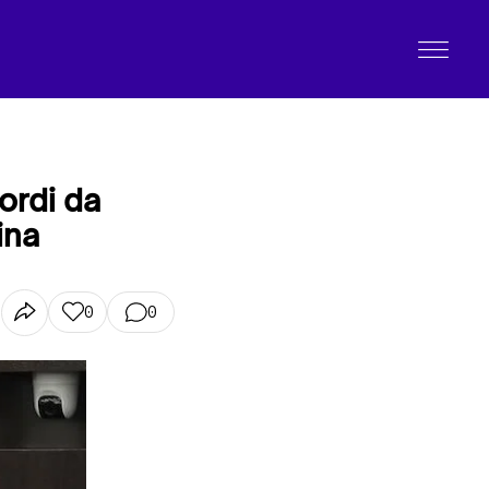
ordi da
ina
0
0