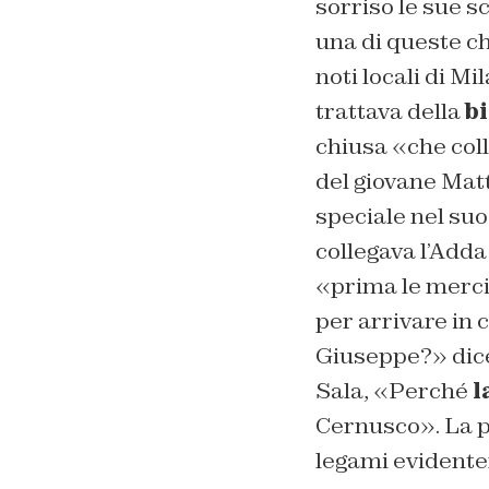
sorriso le sue s
una di queste c
noti locali di Mi
trattava della
bi
chiusa «che coll
del giovane Matt
speciale nel suo
collegava l’Adda 
«prima le merci 
per arrivare in
Giuseppe?» dice
Sala, «Perché
l
Cernusco». La pl
legami evidente