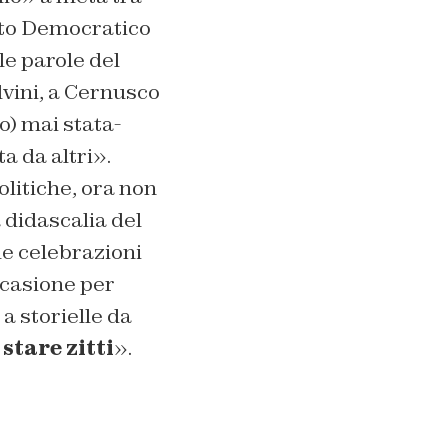
tito Democratico
le parole del
vini, a
Cernusco
o) mai stata-
a da altri».
olitiche, ora non
 didascalia del
le celebrazioni
ccasione per
a storielle da
stare zitti
».