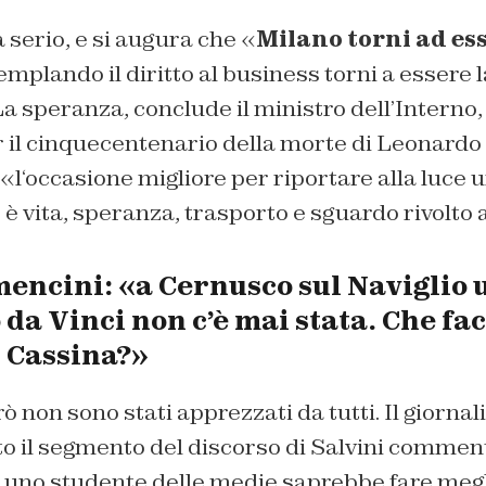
a serio, e si augura che «
Milano torni ad ess
mplando il diritto al
business
torni a essere l
La speranza, conclude il ministro dell’Interno, 
r il cinquecentenario della morte di Leonardo
l‘occasione migliore per riportare alla luce u
è vita, speranza, trasporto e sguardo rivolto a
mencini: «a
Cernusco
sul Naviglio 
o
da Vinci non c’è mai stata. Che fac
i Cassina?»
rò non sono stati apprezzati da tutti. Il giornal
to il segmento del discorso di Salvini commen
e uno studente delle medie saprebbe fare megl