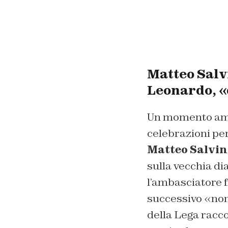
Matteo Salvi
Leonardo, «
Un momento amar
celebrazioni pe
Matteo Salvin
sulla vecchia di
l’ambasciatore 
successivo «non 
della Lega racco