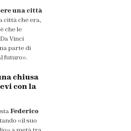
ere una città
a città che era,
è che le
 Da Vinci
na parte di
l futuro».
una chiusa
evi con la
ista
Federico
tando «il suo
io» a metà tra