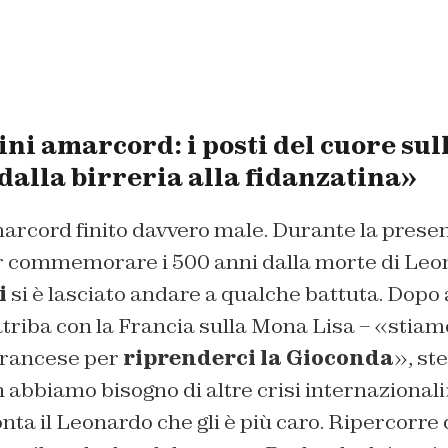
ni amarcord: i posti del cuore sull
dalla birreria alla fidanzatina»
cord finito davvero male. Durante la presen
r commemorare i 500 anni dalla morte di Leon
i
si è lasciato andare a qualche battuta. Dopo
atriba con la Francia sulla Mona Lisa – «stia
francese per
riprenderci la Gioconda
», st
abbiamo bisogno di altre crisi internazionali»
nta il Leonardo che gli è più caro. Ripercorre 