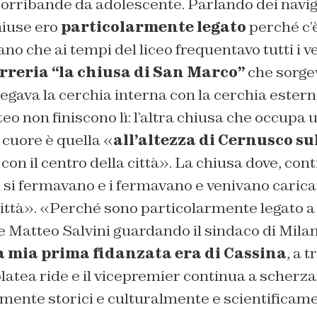
corribande da adolescente. Parlando dei navig
hiuse ero
particolarmente legato
perché c’è
lano che ai tempi del liceo frequentavo tutti i v
rreria “la chiusa di San Marco”
che sorgev
egava la cerchia interna con la cerchia estern
eo non finiscono lì: l’altra chiusa che occupa 
 cuore è quella «
all’altezza di Cernusco su
con il centro della città». La chiusa dove, cont
si fermavano e i fermavano e venivano caricat
 città». «Perché sono particolarmente legato 
 Matteo Salvini guardando il sindaco di Mil
a mia prima fidanzata era di Cassina
, a 
atea ride e il vicepremier continua a scherzar
mente storici e culturalmente e scientificame