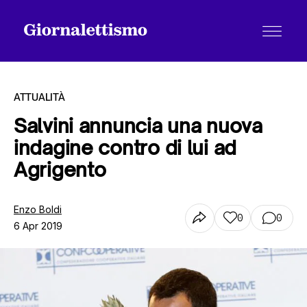
ATTUALITÀ
Salvini annuncia una nuova
indagine contro di lui ad
Tutti gli articoli
Agrigento
Chi siamo
Enzo Boldi
0
0
6 Apr 2019
Contatti