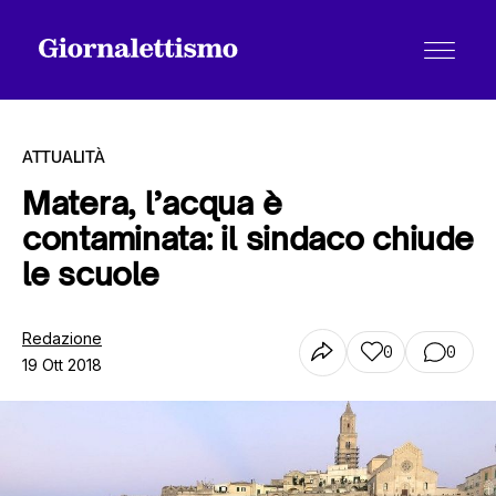
ATTUALITÀ
Matera, l’acqua è
contaminata: il sindaco chiude
Tutti gli articoli
le scuole
Chi siamo
Redazione
0
0
19 Ott 2018
Contatti