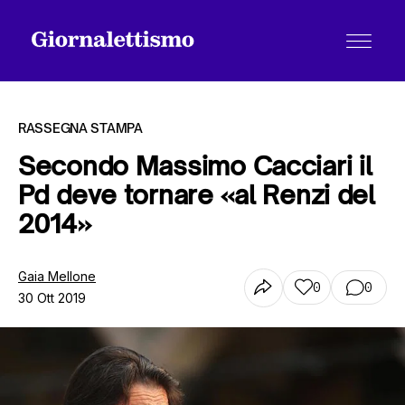
RASSEGNA STAMPA
Secondo Massimo Cacciari il
Pd deve tornare «al Renzi del
Tutti gli articoli
2014»
Chi siamo
Gaia Mellone
0
0
30 Ott 2019
Contatti