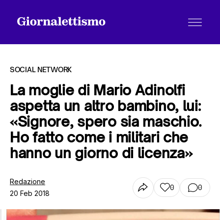
SOCIAL NETWORK
La moglie di Mario Adinolfi
aspetta un altro bambino, lui:
Tutti gli articoli
«Signore, spero sia maschio.
Ho fatto come i militari che
Chi siamo
hanno un giorno di licenza»
Redazione
Contatti
0
0
20 Feb 2018