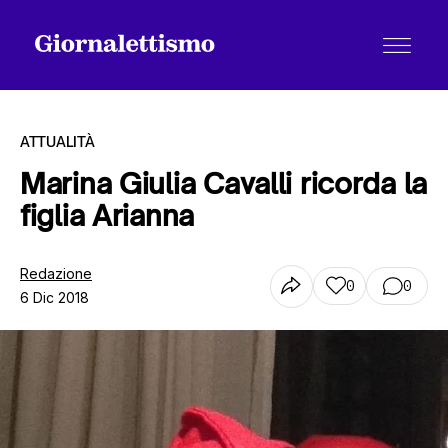
ATTUALITÀ
Marina Giulia Cavalli ricorda la
figlia Arianna
Tutti gli articoli
Redazione
0
0
6 Dic 2018
Chi siamo
Contatti