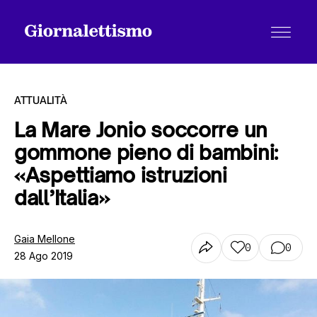
ATTUALITÀ
La Mare Jonio soccorre un
gommone pieno di bambini:
Tutti gli articoli
«Aspettiamo istruzioni
dall’Italia»
Chi siamo
Gaia Mellone
0
0
28 Ago 2019
Contatti