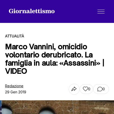
ATTUALITÀ
Marco Vannini, omicidio
volontario derubricato. La
Tutti gli articoli
famiglia in aula: «Assassini» |
VIDEO
Chi siamo
Redazione
0
0
29 Gen 2019
Contatti