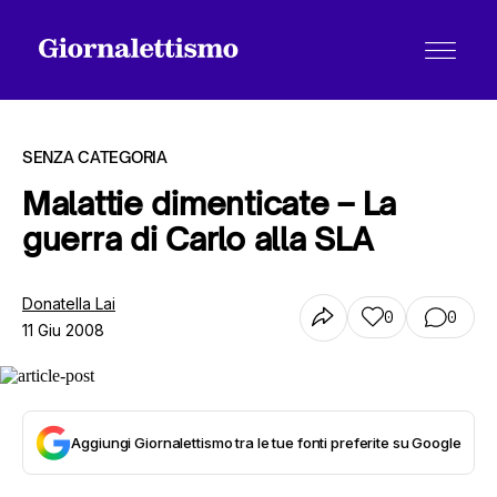
SENZA CATEGORIA
Malattie dimenticate – La
guerra di Carlo alla SLA
Tutti gli articoli
Donatella Lai
0
0
11 Giu 2008
Chi siamo
Contatti
Aggiungi Giornalettismo tra le tue fonti preferite su Google