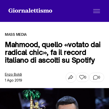
MASS MEDIA
Mahmood, quello «votato dai
radical chic», fa il record
Tutti gli articoli
italiano di ascolti su Spotify
Chi siamo
Enzo Boldi
0
0
1 Ago 2019
Contatti