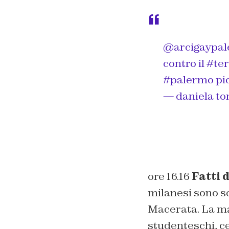
@arcigaypa
contro il
#te
#palermo
pi
— daniela t
ore 16.16
Fatti 
milanesi sono sc
Macerata. La mar
studenteschi, ce