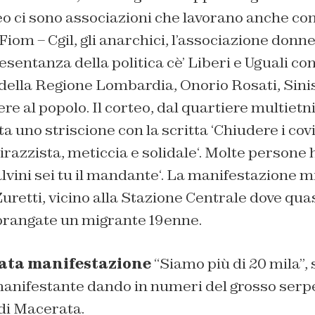
teo ci sono associazioni che lavorano anche con
 Fiom – Cgil, gli anarchici, l’associazione do
resentanza della politica cè’ Liberi e Uguali co
della Regione Lombardia, Onorio Rosati, Sinis
e al popolo. Il corteo, dal quartiere multietni
a uno striscione con la scritta ‘
Chiudere i covi
irazzista, meticcia e solidale
‘. Molte persone 
lvini sei tu il mandante
‘. La manifestazione m
uretti, vicino alla Stazione Centrale dove quas
sprangate un migrante 19enne.
ata manifestazione
“Siamo più di 20 mila”, 
nifestante dando in numeri del grosso serp
 di Macerata.