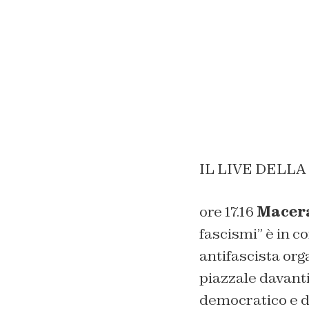
IL LIVE DELL
ore 17.16
Macera
fascismi” è in c
antifascista org
piazzale davanti
democratico e del