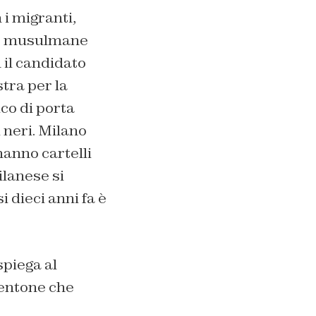
 i migranti,
nne musulmane
n il candidato
tra per la
co di porta
 neri. Milano
hanno cartelli
ilanese si
i dieci anni fa è
spiega al
entone che