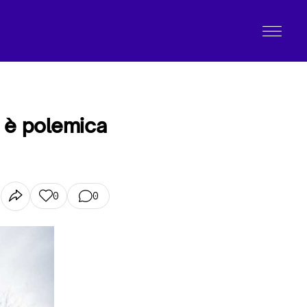
a è polemica
0
0