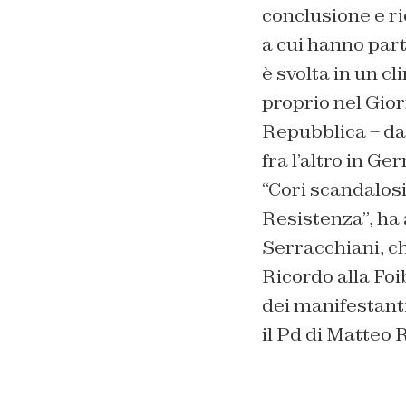
conclusione e ri
a cui hanno part
è svolta in un cl
proprio nel Gio
Repubblica – dal
fra l’altro in Ge
“Cori scandalosi
Resistenza”, ha 
Serracchiani, ch
Ricordo alla Foib
dei manifestanti.
il Pd di Matteo 