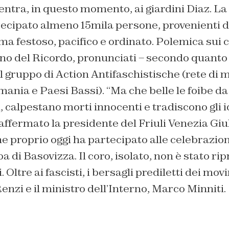
entra, in questo momento, ai giardini Diaz. L
ecipato almeno 15mila persone, provenienti da 
ima festoso, pacifico e ordinato. Polemica sui c
rno del Ricordo, pronunciati – secondo quanto
 gruppo di Action Antifaschistische (rete di m
rmania e Paesi Bassi). “Ma che belle le foibe da 
, calpestano morti innocenti e tradiscono gli i
affermato la presidente del Friuli Venezia Gi
e proprio oggi ha partecipato alle celebrazion
a di Basovizza. Il coro, isolato, non è stato ri
 Oltre ai fascisti, i bersagli prediletti dei mo
Renzi e il ministro dell’Interno, Marco Minniti.