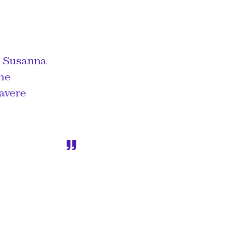
L
Susanna
eme
 avere