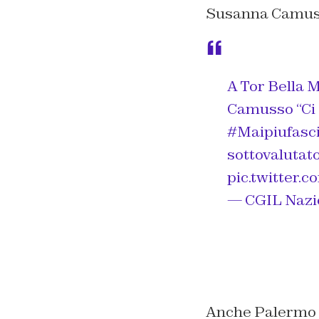
Susanna Camusso
A Tor Bella
Camusso “Ci s
#Maipiufasc
sottovalutato
pic.twitter
— CGIL Nazio
Anche Palermo 