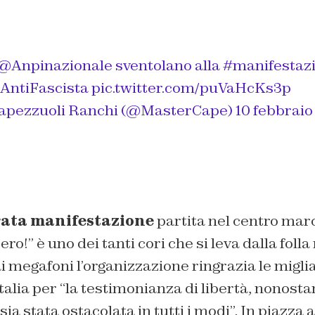
@Anpinazionale
sventolano alla
#manifestaz
AntiFascista
pic.twitter.com/puVaHcKs3p
apezzuoli Ranchi (@MasterCape)
10 febbraio
ata manifestazione
partita nel centro mar
bero!” è uno dei tanti cori che si leva dalla foll
ai megafoni l’organizzazione ringrazia le migli
Italia per “la testimonianza di libertà, nonosta
a stata ostacolata in tutti i modi”. In piazza a