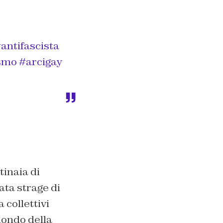
antifascista
ismo
#arcigay
tinaia di
ata strage di
 collettivi
mondo della