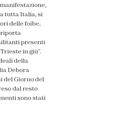
a manifestazione,
tutta Italia, si
ori delle foibe,
 riporta
ilitanti presenti
Trieste in giù”.
deali della
ulia Debora
i del Giorno del
preso dal resto
vimenti sono stati