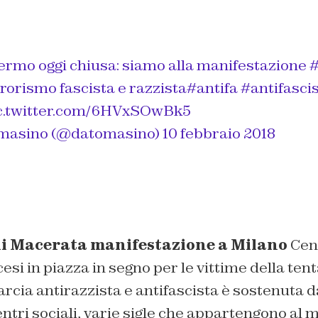
lermo
oggi chiusa: siamo alla manifestazione
#
rrorismo
fascista e razzista
#antifa
#antifasc
c.twitter.com/6HVxSOwBk5
omasino (@datomasino)
10 febbraio 2018
di Macerata manifestazione a Milano
Cen
esi in piazza in segno per le vittime della tent
cia antirazzista e antifascista è sostenuta da
ntri sociali, varie sigle che appartengono al 