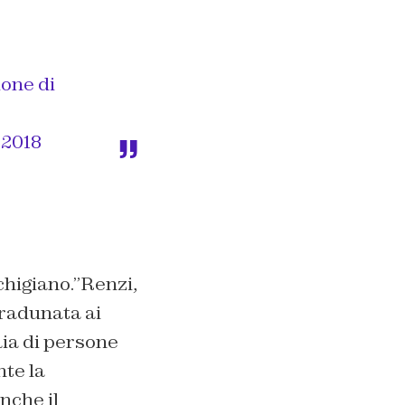
ione
di
 2018
chigiano.”Renzi,
a radunata ai
aia di persone
nte la
nche il