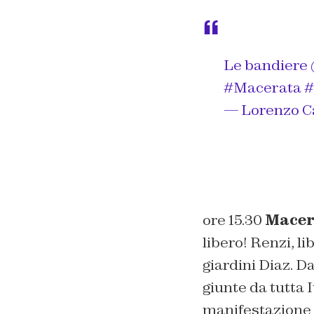
Le bandiere
#Macerata
#
— Lorenzo C
ore 15.30
Macer
libero! Renzi, li
giardini Diaz. D
giunte da tutta 
manifestazione si