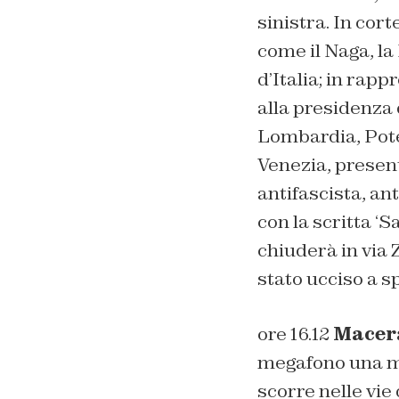
sinistra. In cor
come il Naga, la
d’Italia; in rapp
alla presidenza 
Lombardia, Poter
Venezia, present
antifascista, ant
con la scritta ‘
Sa
chiuderà in via Z
stato ucciso a 
ore 16.12
Macer
megafono una ma
scorre nelle vie