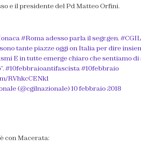
 e il presidente del Pd Matteo Orfini.
 Monaca
#Roma
adesso parla il segr.gen.
#CGI
ono tante piazze oggi on Italia per dire insi
ismi
E in tutte emerge chiaro che sentiamo di
”.
#10febbraioantifascista
#10febbraio
.com/RVhkcCENk1
nale (@cgilnazionale)
10 febbraio 2018
è con Macerata: