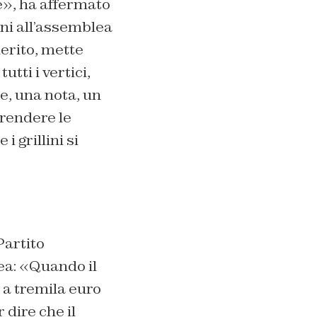
e», ha affermato
ini all’assemblea
merito, mette
tti i vertici,
e, una nota, un
rendere le
i grillini si
Partito
ea: «Quando il
e a tremila euro
dire che il