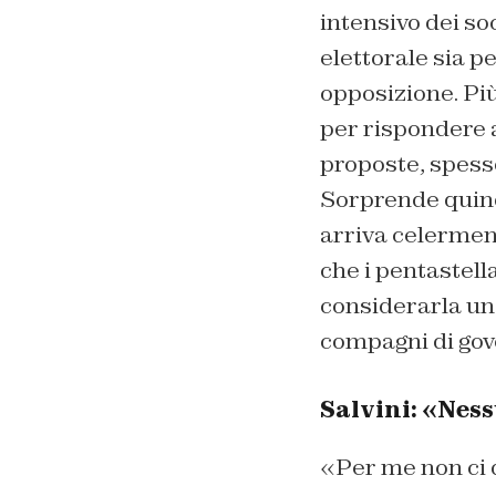
intensivo dei so
elettorale sia pe
opposizione. Più
per rispondere a
proposte, spesso
Sorprende quindi
arriva celerment
che i pentastel
considerarla un 
compagni di gov
Salvini: «Ness
«Per me non ci 