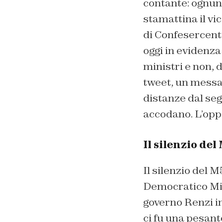
contante: ognun
stamattina il vi
di Confesercenti.
oggi in evidenza 
ministri e non,
tweet, un messa
distanze dal segr
accodano. L’oppo
Il silenzio de
Il silenzio del 
Democratico Mic
governo Renzi inn
ci fu una pesan