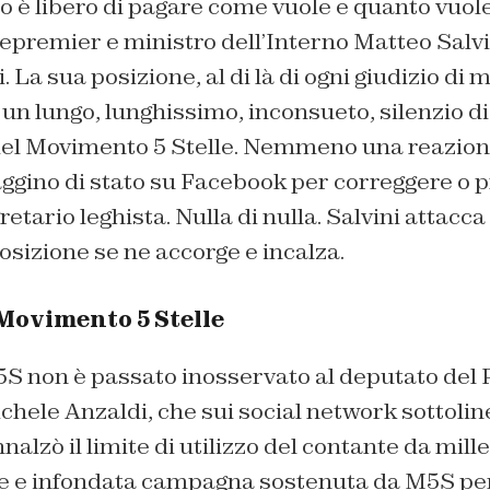
o è libero di pagare come vuole e quanto vuol
cepremier e ministro dell’Interno Matteo Salv
 La sua posizione, al di là di ogni giudizio di 
un lungo, lunghissimo, inconsueto, silenzio di tu
 del Movimento 5 Stelle. Nemmeno una reazion
ggino di stato su Facebook per correggere o p
etario leghista. Nulla di nulla. Salvini attacca e 
sizione se ne accorge e incalza.
l Movimento 5 Stelle
M5S non è passato inosservato al deputato del 
hele Anzaldi, che sui social network sottolin
alzò il limite di utilizzo del contante da mill
te e infondata campagna sostenuta da M5S per 