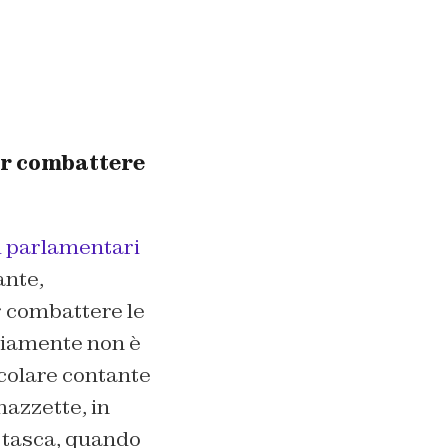
per combattere
 parlamentari
ante,
r combattere le
vviamente non è
rcolare contante
azzette, in
n tasca, quando