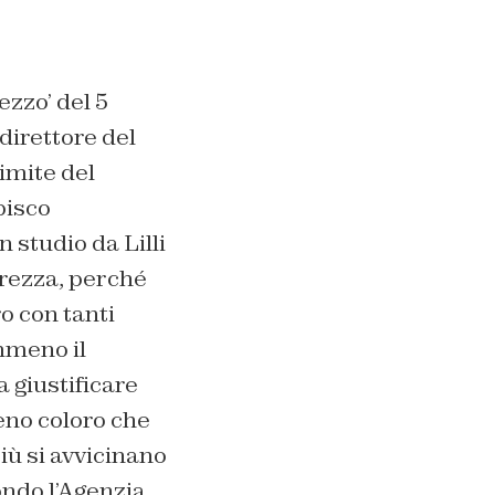
ezzo’ del 5
direttore del
imite del
pisco
 studio da Lilli
urezza, perché
o con tanti
emmeno il
 giustificare
no coloro che
iù si avvicinano
condo l’Agenzia