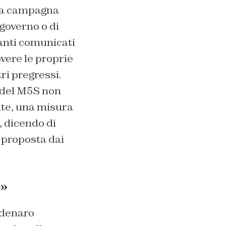
lla campagna
 governo o di
oanti comunicati
vere le proprie
ri pregressi.
o del M5S non
ante, una misura
 dicendo di
e proposta dai
e»
 denaro