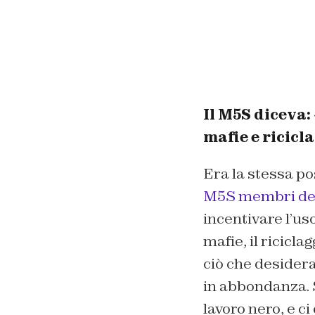
Il M5S diceva:
mafie e ricicl
Era la stessa po
M5S membri del
incentivare l’us
mafie, il ricicl
ciò che desidera
in abbondanza. 
lavoro nero, e c