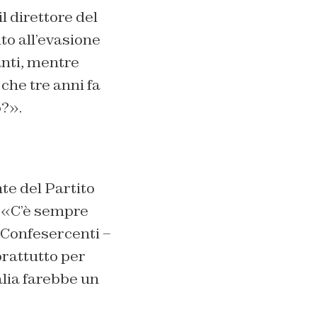
il direttore del
to all’evasione
anti, mentre
che tre anni fa
?».
nte del Partito
. «C’è sempre
 Confesercenti –
prattutto per
alia farebbe un