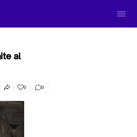
ite al
0
0