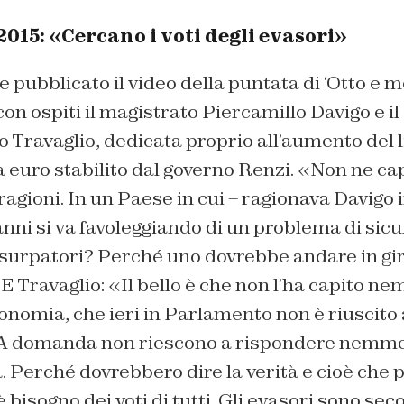
2015: «Cercano i voti degli evasori»
 pubblicato il video della puntata di ‘Otto e m
n ospiti il magistrato Piercamillo Davigo e il 
 Travaglio, dedicata proprio all’aumento del l
 euro stabilito dal governo Renzi. «Non ne ca
agioni. In un Paese in cui – ragionava Davigo in
nni si va favoleggiando di un problema di sic
usurpatori? Perché uno dovrebbe andare in gir
 E Travaglio: «Il bello è che non l’ha capito n
onomia, che ieri in Parlamento non è riuscito a
 A domanda non riescono a rispondere nemme
. Perché dovrebbero dire la verità e cioè che p
’è bisogno dei voti di tutti. Gli evasori sono se