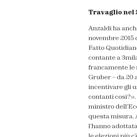
Travaglio nel 
Anzaldi ha anche
novembre 2015 co
Fatto Quotidiano
contante a 3mila
francamente le r
Gruber – da 20 a
incentivare gli 
contanti così?».
ministro dell’Ec
questa misura.
l’hanno adottata
le elezioni più c