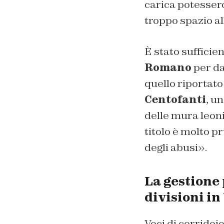
carica potesser
troppo spazio al
È stato sufficie
Romano
per da
quello riportato
Centofanti
, u
delle mura leoni
titolo è molto p
degli abusi».
La gestione 
divisioni in
Voci di corridoi