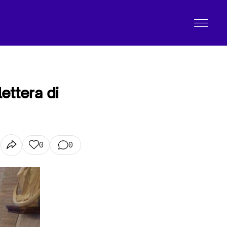
ettera di
0
0