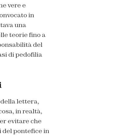
me vere e
convocato in
ttava una
e teorie fino a
onsabilità del
si di pedofilia
i
 della lettera,
osa, in realtà,
per evitare che
i del pontefice in