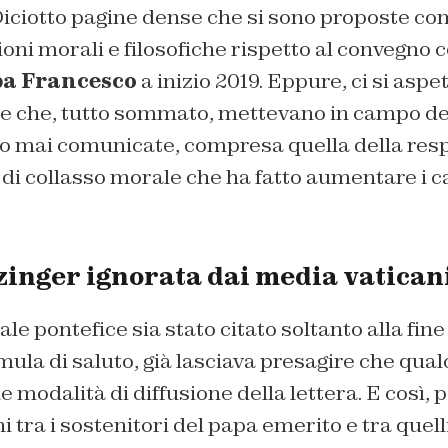
 Diciotto pagine dense che si sono proposte co
oni morali e filosofiche rispetto al convegno 
a Francesco
a inizio 2019. Eppure, ci si aspe
e che, tutto sommato, mettevano in campo dell
mai comunicate, compresa quella della resp
 di collasso morale che ha fatto aumentare i ca
zinger ignorata dai media vatican
uale pontefice sia stato citato soltanto alla fine
mula di saluto, già lasciava presagire che qualc
e modalità di diffusione della lettera. E così, 
ni tra i sostenitori del papa emerito e tra quell