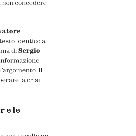
di non concedere
vatore
testo identico a
irma di
Sergio
di informazione
l’argomento. Il
erare la crisi
r e le
 questa scelta un