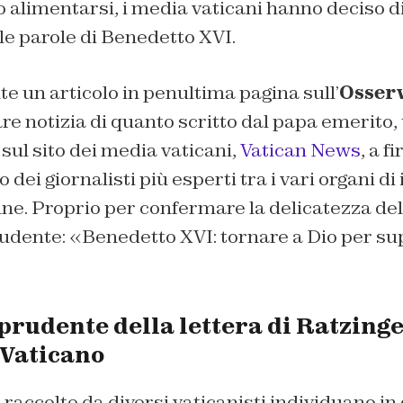
o alimentarsi, i media vaticani hanno deciso 
le parole di Benedetto XVI.
nte un articolo in penultima pagina sull’
Osser
re notizia di quanto scritto dal papa emerito, 
 sul sito dei media vaticani,
Vatican News
, a f
no dei giornalisti più esperti tra i vari organi 
ne. Proprio per confermare la delicatezza del
rudente: «Benedetto XVI: tornare a Dio per sup
prudente della lettera di Ratzinge
 Vaticano
o raccolte da diversi vaticanisti individuano in