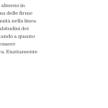
, almeno in
na delle firme
uità nella linea
abitudini dei
stando a quanto
 essere
ica. Esattamente