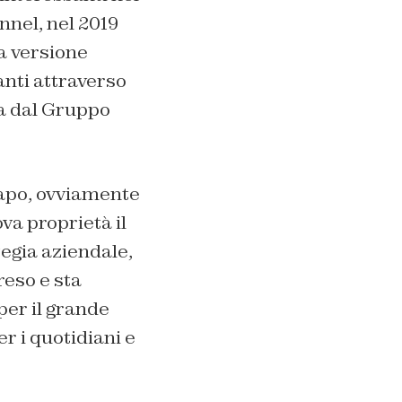
nel, nel 2019
a versione
anti attraverso
ata dal Gruppo
capo, ovviamente
va proprietà il
egia aziendale,
reso e sta
per il grande
er i quotidiani e