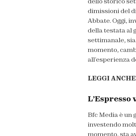
dello storico se
dimissioni del d
Abbate. Oggi, in
della testata al
settimanale, sia
momento, cambie
all’esperienza de
LEGGI ANCHE
L’Espresso v
Bfc Media è un 
investendo molti
momento, sta av