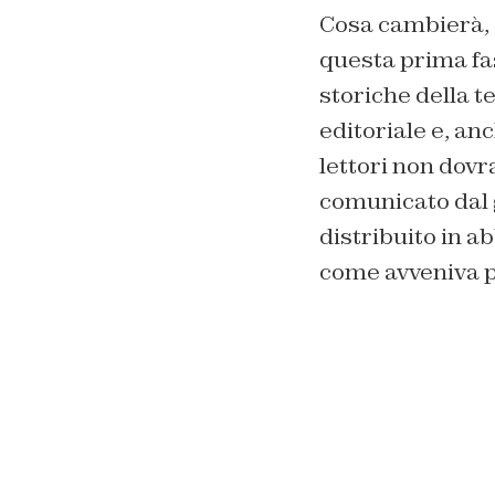
Cosa cambierà, a
questa prima fas
storiche della t
editoriale e, an
lettori non dov
comunicato dal 
distribuito in 
come avveniva p