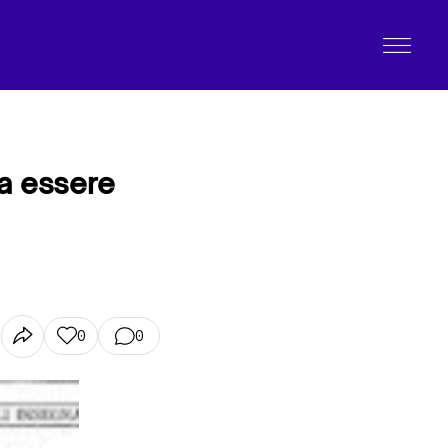
 a essere
0
0