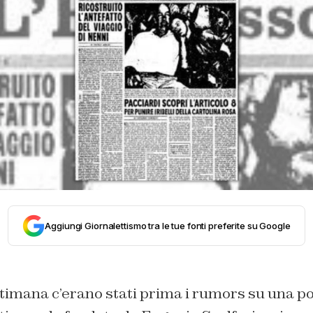
Aggiungi Giornalettismo tra le tue fonti preferite su Google
timana c’erano stati prima i rumors su una po