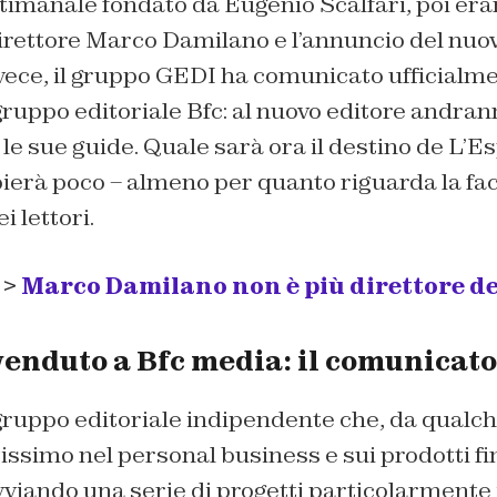
ttimanale fondato da Eugenio Scalfari, poi era
irettore Marco Damilano e l’annuncio del nuov
vece, il gruppo GEDI ha comunicato ufficialme
 gruppo editoriale Bfc: al nuovo editore andrann
 le sue guide. Quale sarà ora il destino de L’E
rà poco – almeno per quanto riguarda la facc
i lettori.
 >
Marco Damilano non è più direttore de
enduto a Bfc media: il comunicato 
gruppo editoriale indipendente che, da qualch
ssimo nel personal business e sui prodotti fin
viando una serie di progetti particolarmente 