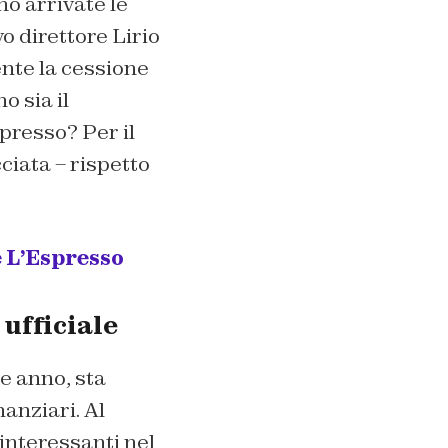
no arrivate le
o direttore Lirio
nte la cessione
o sia il
spresso? Per il
iata – rispetto
 L’Espresso
ufficiale
e anno, sta
anziari. Al
interessanti nel