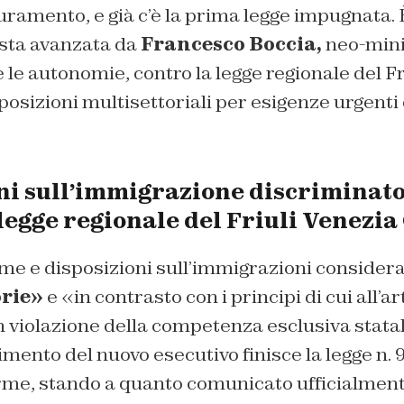
iuramento, e già c’è la prima legge impugnata. È
osta avanzata da
Francesco Boccia,
neo-minis
e le autonomie, contro la legge regionale del F
sposizioni multisettoriali per esigenze urgenti 
ni sull’immigrazione discriminato
egge regionale del Friuli Venezia
rme e disposizioni sull’immigrazioni consider
rie»
e «in contrasto con i principi di cui all’ar
n violazione della competenza esclusiva statal
mento del nuovo esecutivo finisce la legge n. 9 
rme, stando a quanto comunicato ufficialmente