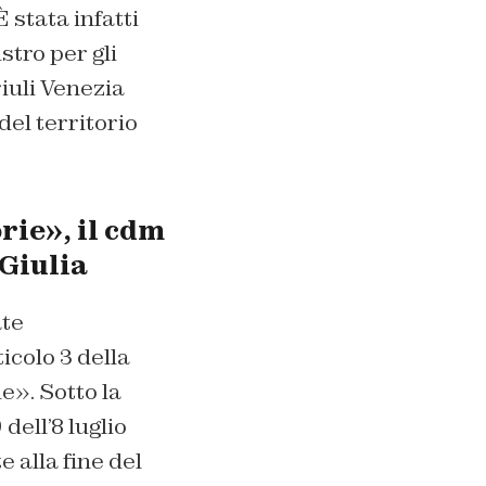
 stata infatti
tro per gli
riuli Venezia
del territorio
rie», il cdm
 Giulia
ate
ticolo 3 della
e». Sotto la
dell’8 luglio
 alla fine del