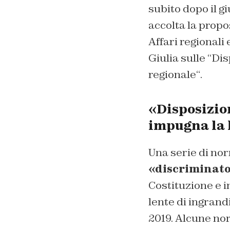
subito dopo il g
accolta la prop
Affari regionali 
Giulia sulle “Di
regionale
“
.
«Disposizio
impugna la l
Una serie di no
«discriminato
Costituzione e i
lente di ingrandi
2019. Alcune no