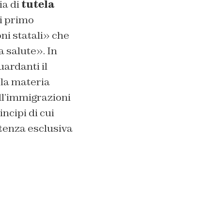
ia di
tutela
di primo
ni statali» che
a salute». In
ardanti il
la materia
ll’immigrazioni
ncipi di cui
tenza esclusiva