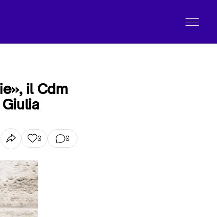
ie», il Cdm
 Giulia
0
0