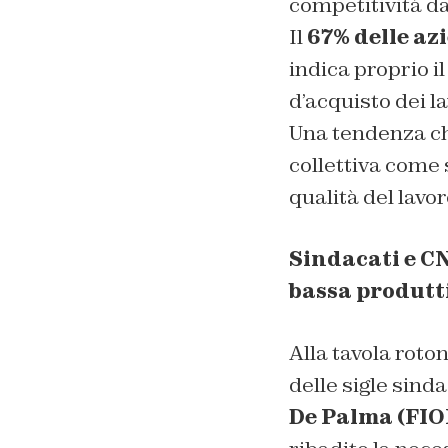
competitività d
Il
67% delle az
indica proprio i
d’acquisto dei l
Una tendenza che
collettiva come 
qualità del lavor
Sindacati e CN
bassa produtt
Alla tavola roto
delle sigle sinda
De Palma (FIO