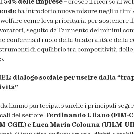
al
54% delle imprese
– cresce il ricorso al we
iende
ha introdotto nuove misure negli ultimi 
l welfare come leva prioritaria per sostenere i
avoratori, seguito dall’aumento dei minimi cont
 conferma il ruolo della bilateralità e della 
strumenti di equilibrio tra competitività dell
o.
EL: dialogo sociale per uscire dalla “tra
ività”
nda hanno partecipato anche i principali segre
cali del settore:
Ferdinando Uliano (FIM-CI
M-CGIL) e Luca Maria Colonna (UILM-UI