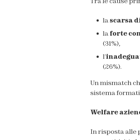
Tra le cause pr
la
scarsa d
la
forte co
(31%),
l’
inadeguat
(26%).
Un mismatch che
sistema formativ
Welfare azien
In risposta alle 