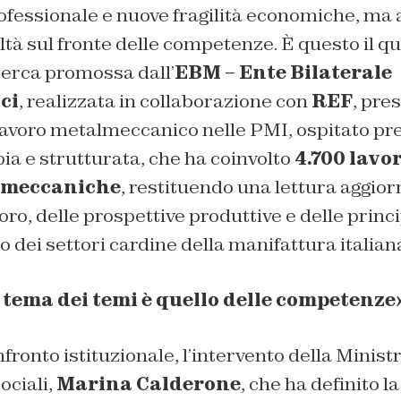
fessionale e nuove fragilità economiche, ma 
oltà sul fronte delle competenze. È questo il q
cerca promossa dall’
EBM – Ente Bilaterale
ci
, realizzata in collaborazione con
REF
, pre
 lavoro metalmeccanico nelle PMI
, ospitato pr
a e strutturata, che ha coinvolto
4.700 lavor
lmeccaniche
, restituendo una lettura aggior
oro, delle prospettive produttive e delle princi
 dei settori cardine della manifattura italian
 tema dei temi è quello delle competenze
nfronto istituzionale, l’intervento della Minist
ociali,
Marina Calderone
, che ha definito 