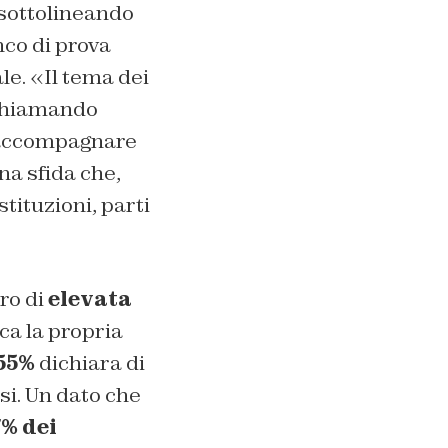
 sottolineando
co di prova
ale.
«Il tema dei
ichiamando
i accompagnare
na sfida che,
tituzioni, parti
dro di
elevata
ica la propria
55%
dichiara di
si. Un dato che
% dei