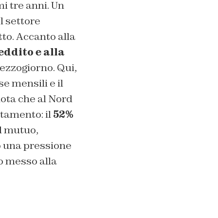
 tre anni. Un
l settore
to. Accanto alla
reddito e alla
Mezzogiorno. Qui,
se mensili e il
uota che al Nord
itamento: il
52%
al mutuo,
o una pressione
to messo alla