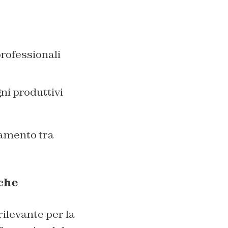
professionali
ni produttivi
gamento tra
iche
rilevante per la