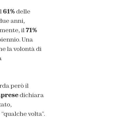
Il
61%
delle
due anni,
mente, il
71%
biennio. Una
e la volontà di
a
rda però il
mprese
dichiara
zato,
“qualche volta”.