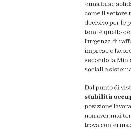
«una base solida
come il settore
decisivo per le 
temi è quello d
l’urgenza di raf
imprese e lavora
secondo la Minis
sociali e sistem
Dal punto di vist
stabilità occ
posizione lavora
non aver mai tem
trova conferma a