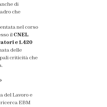
anche di
uadro che
sentata nel corso
esso il
CNEL
.
atori e 1.420
nata delle
pali criticità che
a.
»
ra del Lavoro e
la ricerca EBM