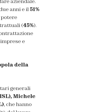
lfare aziendale.
due anni e il
51%
l potere
rattuali (
45%
).
contrattazione
e imprese e
ppola della
tari generali
SL), Michele
L)
, che hanno