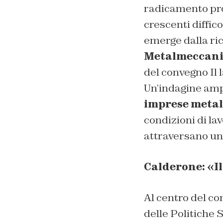
radicamento pro
crescenti diffic
emerge dalla ri
Metalmeccani
del convegno
Il
Un’indagine ampi
imprese meta
condizioni di lav
attraversano uno
Calderone: «Il
Al centro del co
delle Politiche S