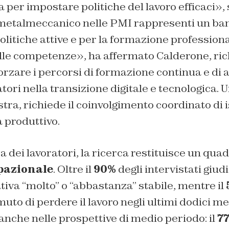
 per impostare politiche del lavoro efficaci»,
 metalmeccanico nelle PMI rappresenti un ban
politiche attive e per la formazione profession
elle competenze»
, ha affermato Calderone, r
forzare i percorsi di formazione continua e d
tori nella transizione digitale e tecnologica. U
tra, richiede il coinvolgimento coordinato di is
a produttivo.
a dei lavoratori, la ricerca restituisce un qua
upazionale
. Oltre il
90%
degli intervistati giud
tiva “molto” o “abbastanza” stabile, mentre il
uto di perdere il lavoro negli ultimi dodici me
nche nelle prospettive di medio periodo: il
77