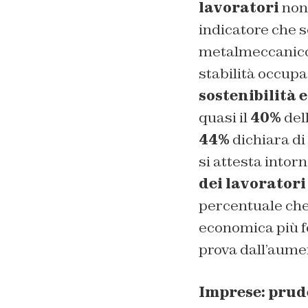
lavoratori
non 
indicatore che 
metalmeccanico 
stabilità occup
sostenibilità 
quasi il
40%
dell
44%
dichiara di
si attesta intorn
dei lavoratori
percentuale che
economica più fo
prova dall’aumen
Imprese: prud