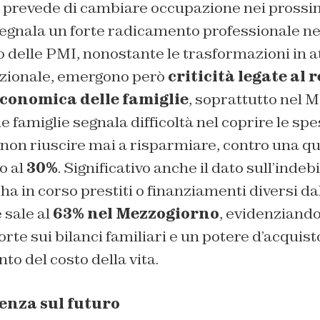
prevede di cambiare occupazione nei prossimi
segnala un forte radicamento professionale ne
delle PMI, nonostante le trasformazioni in at
azionale, emergono però
criticità legate al 
economica delle famiglie
, soprattutto nel 
e famiglie segnala difficoltà nel coprire le spe
 non riuscire mai a risparmiare, contro una q
o al
30%
. Significativo anche il dato sull’indeb
ha in corso prestiti o finanziamenti diversi d
 sale al
63% nel Mezzogiorno
, evidenziand
rte sui bilanci familiari e un potere d’acquis
to del costo della vita.
enza sul futuro