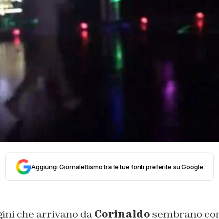
Aggiungi Giornalettismo tra le tue fonti preferite su Google
ini che arrivano da
Corinaldo
sembrano con