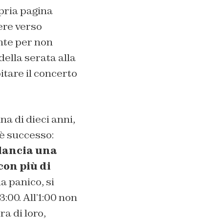
pria pagina
ere verso
nte per non
ella serata alla
itare il concerto
na di dieci anni,
è successo:
lancia una
con più di
a panico, si
3:00. All’1:00 non
a di loro,