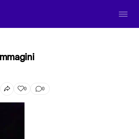
 immagini
0
0