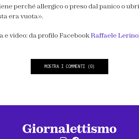
iene perché allergico o preso dal panico o ubri
sta era vuota».
na e video: da profilo Facebook
Raffaele Lerino
MOSTRA I COMMENTI
(0)