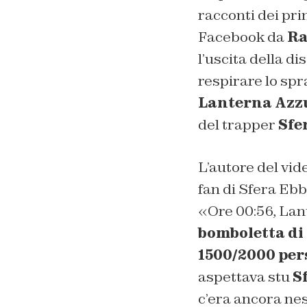
racconti dei pri
Facebook da
Ra
l’uscita della d
respirare lo spr
Lanterna Azzu
del trapper
Sfe
L’autore del vide
fan di Sfera Eb
«Ore 00:56, Lan
bomboletta di 
1500/2000 pers
aspettava stu
S
c’era ancora nes