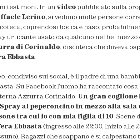
mi testimoni. In un
video
pubblicato sulla pro
ffaele Lerino
, si vedono molte persone corr
iscoteca, coprendosi bocca e naso, probabilme
ay urticante usato da qualcuno nel bel mezzo d
rra di Corinaldo
, discoteca che doveva osp
ra Ebbasta
.
o, condiviso sui social, è il padre di una bambi
basta. Su Facebook l’uomo ha raccontato cosa 
terna Azzurra Corinaldo.
Un gran coglione 
Spray al peperoncino in mezzo alla sala 
one tra cui io con mia figlia di 10
. Scene d
fera Ebbasta
(ingresso alle 22:00, Inizio alle 2
suno). Ragazzi che scappano e si calpestano tr