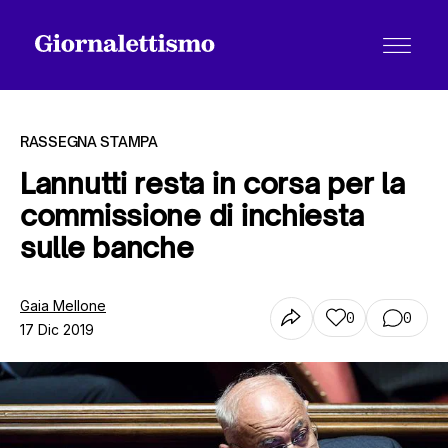
RASSEGNA STAMPA
Lannutti resta in corsa per la
commissione di inchiesta
Tutti gli articoli
sulle banche
Chi siamo
Gaia Mellone
0
0
17 Dic 2019
Contatti