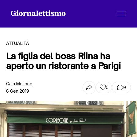
ATTUALITÀ
La figlia del boss Riina ha
aperto un ristorante a Parigi
Tutti gli articoli
Gaia Mellone
0
0
8 Gen 2019
Chi siamo
Contatti